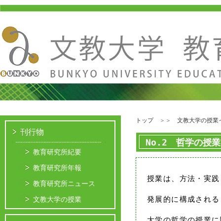
トップ
＞＞
文教大学の授業
刊行物
No.2 哲学の授
教育研究所紀要
教育研究所年報
授業は、方法・実践
教育研究所ニュース
文教大学の授業
発展的に構成される
大学の哲学の授業に