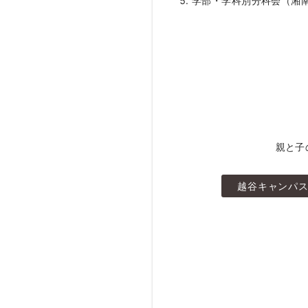
学部・学科別分科会（湘
親と子
越谷キャンパ