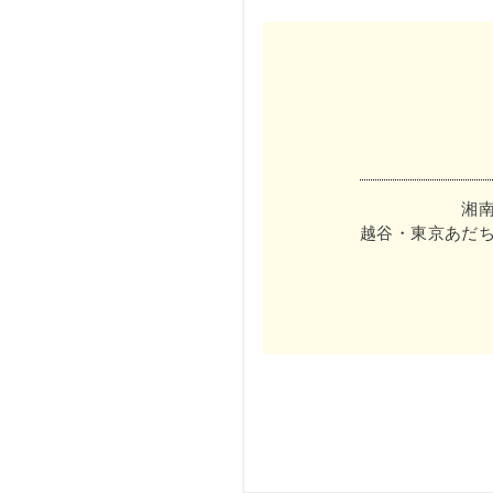
湘
越谷・東京あだ