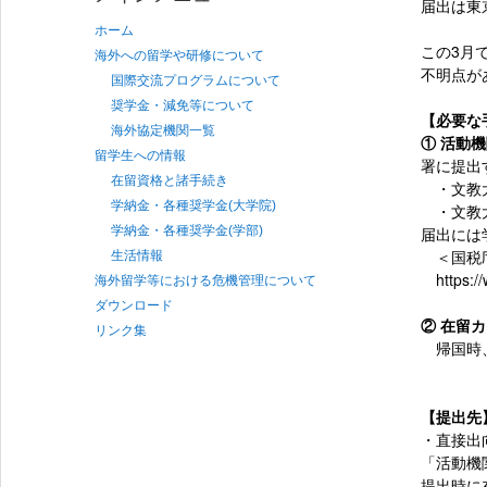
届出は東
ホーム
この3月
海外への留学や研修について
不明点が
国際交流プログラムについて
奨学金・減免等について
【必要な
海外協定機関一覧
① 活動
留学生への情報
署に提出
在留資格と諸手続き
・文教大
学納金・各種奨学金(大学院)
・文教大
届出には
学納金・各種奨学金(学部)
＜国税庁
生活情報
https://w
海外留学等における危機管理について
ダウンロード
② 在留
リンク集
帰国時、
【提出先
・直接出
「活動機
提出時に