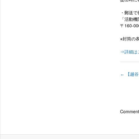
・郵送で
「活動機
〒160
東京出
※封筒の
⇒詳細は
←
【越谷
Comments