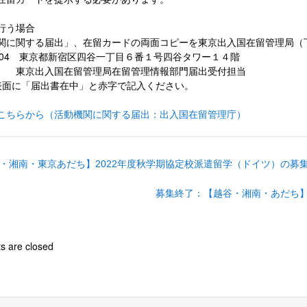
行う場合
関に関する届出」、在留カードの両面コピーを東京出入国在留管理局（
-0004 東京都新宿区四谷一丁目６番１号四谷タワー１４階
入国在留管理局在留管理情報部門届出受付担当
表面に「届出書在中」と赤字で記入ください。
こちらから（活動機関に関する届出：出入国在留管理庁）
・湘南・東京あだち】2022年度秋学期協定校派遣留学（ドイツ）の募
募集終了：【越谷・湘南・あだち】
 are closed