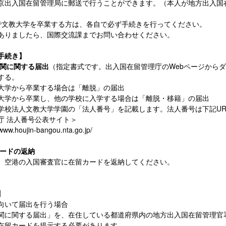
京出入国在留管理局に郵送で行うことができます。（本人が地方出入国
で文教大学を卒業する方は、各自で必ず手続きを行ってください。
ありましたら、国際交流課までお問い合わせください。
手続き】
機関に関する届出
（指定書式です。出入国在留管理庁のWebページから
する。
学から卒業する場合は「離脱」の届出
学から卒業し、他の学校に入学する場合は「離脱・移籍」の届出
学校法人文教大学学園の「法人番号」を記載します。法人番号は下記UR
 法人番号公表サイト＞
ww.houjin-bangou.nta.go.jp/
カードの返納
空港の入国審査官に在留カードを返納してください。
】
向いて届出を行う場合
関に関する届出」を、在住している都道府県内の地方出入国在留管理官
在留カードを提示する必要があります。