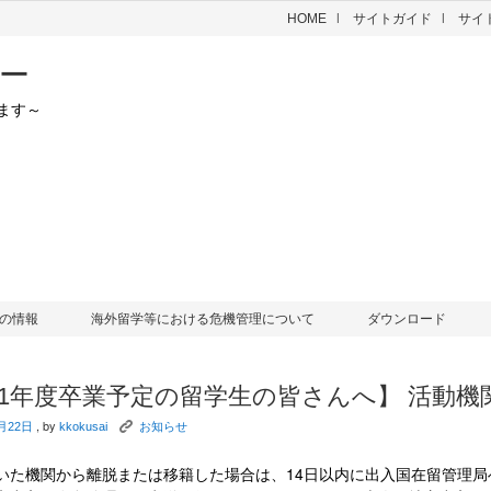
HOME
サイトガイド
サイ
ー
ます～
の情報
海外留学等における危機管理について
ダウンロード
021年度卒業予定の留学生の皆さんへ】 活動
, by
K
月22日
kkokusai
お知らせ
いた機関から離脱または移籍した場合は、14日以内に出入国在留管理局