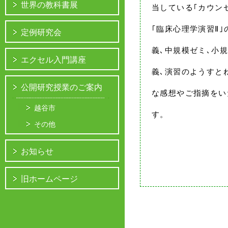
世界の教科書展
当している｢カウンセ
｢臨床心理学演習Ⅱ
定例研究会
義､中規模ゼミ､小
エクセル入門講座
義､演習のようすと
公開研究授業のご案内
な感想やご指摘をい
越谷市
す。
その他
お知らせ
旧ホームページ