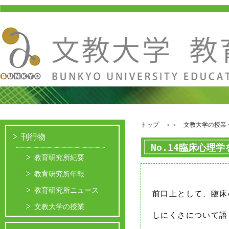
トップ
＞＞
文教大学の授業
刊行物
No.14臨床心理
教育研究所紀要
教育研究所年報
教育研究所ニュース
前口上として、臨床
文教大学の授業
しにくさについて語