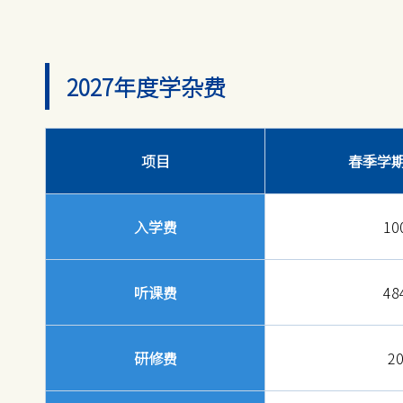
2027年度学杂费
项目
春季学期
入学费
10
听课费
48
研修费
2