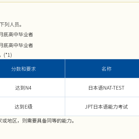
或下列人员。
3月底高中毕业者
7月底高中毕业者
*1)
分数和要求
名称
达到N4
日本语NAT-TEST
达到E级
JPT日本语能力考试
国家或地区，则需要具备同等的能力。