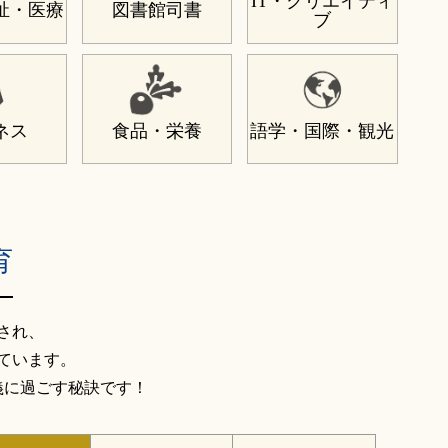
IT・
クリエイティ
祉・
医療
図書館司書
ブ
ネス
食品・栄養
語学・国際・
観光
育
され、
ています。
義に過ごす秘訣です！