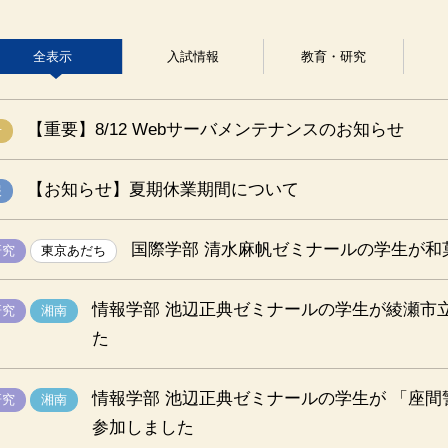
全表示
入試情報
教育・研究
【重要】8/12 Webサーバメンテナンスのお知らせ
せ
【お知らせ】夏期休業期間について
報
国際学部 清水麻帆ゼミナールの学生が和
研究
東京あだち
情報学部 池辺正典ゼミナールの学生が綾瀬市
研究
湘南
た
情報学部 池辺正典ゼミナールの学生が 「座
研究
湘南
参加しました