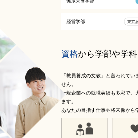
健康栄養学部
経営学部
東京
資格
から学部や学科
「教員養成の文教」と言われてい
せん。
一般企業への就職実績も多彩で、
ます。
あなたの目指す仕事や将来像から