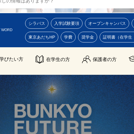
シラバス
入学試験要項
オープンキャンパス
T WORD
東京あだちHP
学費
奨学金
証明書（在学生
学びたい方
在学生の方
保護者の方