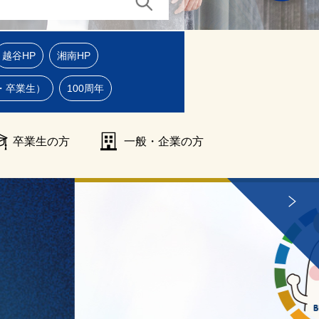
越谷HP
湘南HP
・卒業生）
100周年
卒業生の方
一般・企業の方