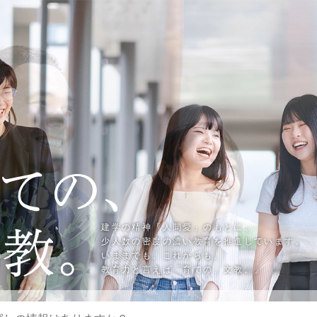
建学の精神「人間愛」のもとに、
少人数の密度の濃い教育を推進
しています。
いままでも、これからも、
教育力と言えば「育ての、文教。」