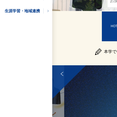
学びたい方
生涯学習・地域連携
HO
の方
の方
本学で
の方
企業の方