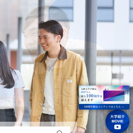
433
あと
日