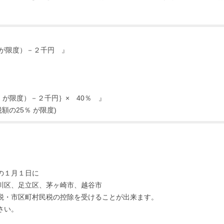
が限度）－２千円 』
 が限度）－２千円｝× 40％ 』
額の25％ が限度)
の１月１日に
川区、足立区、茅ヶ崎市、越谷市
税・市区町村民税の控除を受けることが出来ます。
さい。