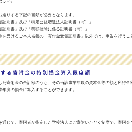
ださい。
お送りする下記の書類が必要となります。
領証明書」及び「特定公益増進法人証明書（写）」
領証明書」及び「税額控除に係る証明書（写）」
除を受けるご本人名義の「寄付金受領証明書」以外では、申告を行うこ
対する寄附金の特別損金算入限度額
した寄附金の合計額のうち、その当該事業年度の資本金等の額と所得金
業年度の損金に算入することができます。
を通じて、寄附者が指定した学校法人にご寄附いただく制度で、寄附金