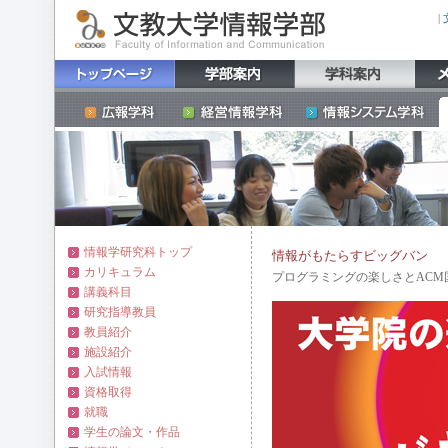
|
情報学研究科トップ
情報がもたらすビッグバン
カリキュラム
プログラミングの楽しさとAC
講義科目
研究指導教員
教員紹介
施設紹介
入試情報
資格取得
就職
学生の論文・作品