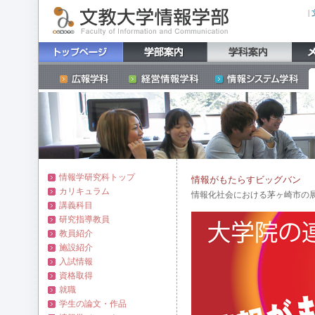
|
情報学研究科トップ
情報がもたらすビッグバン
カリキュラム
情報化社会における茅ヶ崎市の
講義科目
研究指導教員
教員紹介
施設紹介
入試情報
資格取得
就職
学生の論文・作品