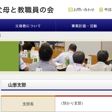
お問い合わせ
申請
部
ご挨拶
趣旨目的
組織
歩み
プライバシーポリシー
事業計画
事業活動
40周年記念事業
山形支部
（預かり支部）
支部長