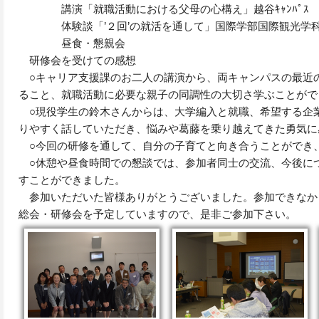
講演「就職活動における父母の心構え」越谷ｷｬﾝﾊﾟｽ ｷ
体験談「’２回’の就活を通して」国際学部国際観光学
昼食・懇親会
研修会を受けての感想
○キャリア支援課のお二人の講演から、両キャンパスの最近
ること、就職活動に必要な親子の同調性の大切さ学ぶことがで
○現役学生の鈴木さんからは、大学編入と就職、希望する企
りやすく話していただき、悩みや葛藤を乗り越えてきた勇気に
○今回の研修を通して、自分の子育てと向き合うことができ
○休憩や昼食時間での懇談では、参加者同士の交流、今後に
すことができました。
参加いただいた皆様ありがとうございました。参加できなか
総会・研修会を予定していますので、是非ご参加下さい。