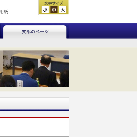
用紙
支部のページ
支部総会・研修会