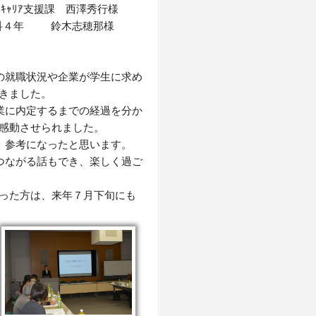
ｬﾘｱ支援課 西澤秀行様
科４年 鈴木志穂那様
の就職状況や企業が学生に求め
きました。
業に内定するまでの経過を分か
感動させられました。
、参考になったと思います。
つながる話もでき、楽しく過ご
った方は、来年７月下旬にも