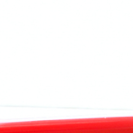
学
文
文
文
校
教
教
教
法
大
大
大
人
学
学
学
文
付
付
教
属
属
大
中
小
学
学
学
学
校・
校
園
高
等
学
校