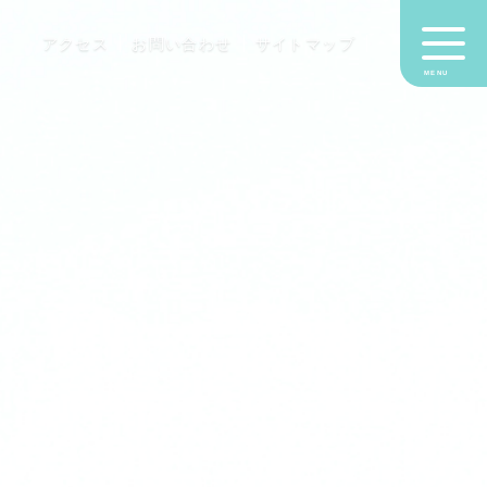
アクセス
お問い合わせ
サイトマップ
MENU
NEWS&
幼稚園
幼稚園
入園に
プレス
入園さ
よくあ
インフ