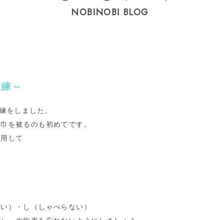
NOBINOBI BLOG
訓練～
練をしました。
頭巾を被るのも初めてです。
使用して
、
ない）・し（しゃべらない）