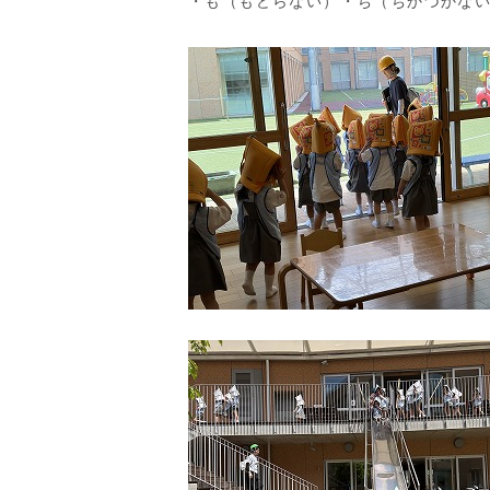
・も（もどらない）・ち（ちかづかな