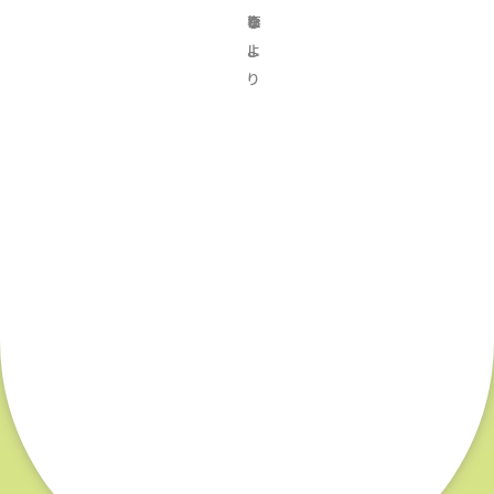
事
な
り
り
た
し
よ
り