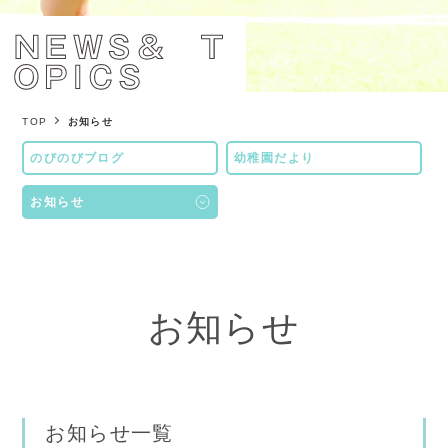
園
さ
れ
た
TOP
お知らせ
方
のびのびブログ
幼稚園だより
の
お知らせ
声
よ
く
あ
お知らせ
る
質
問
イ
お知らせ一覧