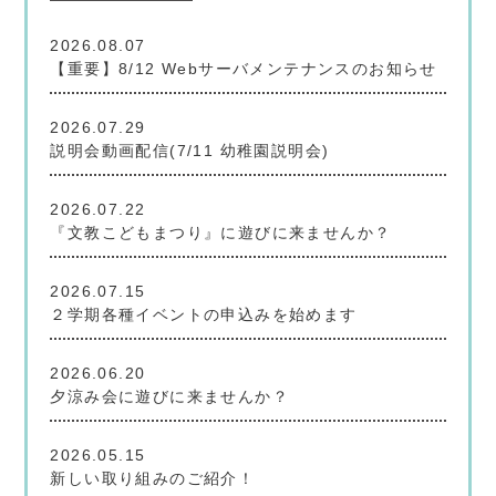
ン
フ
2026.08.07
ォ
【重要】8/12 Webサーバメンテナンスのお知らせ
メ
2026.07.29
ー
説明会動画配信(7/11 幼稚園説明会)
シ
ョ
2026.07.22
ン
『文教こどもまつり』に遊びに来ませんか？
2026.07.15
２学期各種イベントの申込みを始めます
2026.06.20
夕涼み会に遊びに来ませんか？
学
文
文
文
2026.05.15
校
教
教
教
新しい取り組みのご紹介！
法
大
大
大