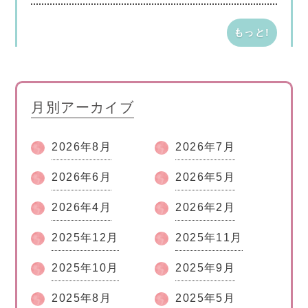
人
学
学
学
文
付
付
もっと!
教
属
属
大
中
小
学
学
学
学
校・
校
園
高
月別アーカイブ
等
学
校
2026年8月
2026年7月
2026年6月
2026年5月
2026年4月
2026年2月
2025年12月
2025年11月
2025年10月
2025年9月
2025年8月
2025年5月