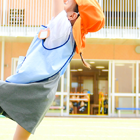
生
活
入
園
に
つ
い
て
プ
レ
ス
ク
ー
ル
入