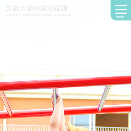
MENU
NEWS
幼
稚
園
の
教
育
幼
稚
園
で
の