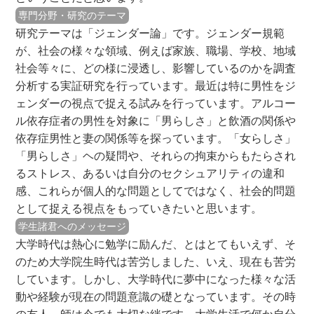
専門分野・研究のテーマ
研究テーマは「ジェンダー論」です。ジェンダー規範
が、社会の様々な領域、例えば家族、職場、学校、地域
社会等々に、どの様に浸透し、影響しているのかを調査
分析する実証研究を行っています。最近は特に男性をジ
ェンダーの視点で捉える試みを行っています。アルコー
ル依存症者の男性を対象に「男らしさ」と飲酒の関係や
依存症男性と妻の関係等を探っています。「女らしさ」
「男らしさ」ヘの疑問や、それらの拘束からもたらされ
るストレス、あるいは自分のセクシュアリティの違和
感、これらが個人的な問題としてではなく、社会的問題
として捉える視点をもっていきたいと思います。
学生諸君へのメッセージ
大学時代は熱心に勉学に励んだ、とはとてもいえず、そ
のため大学院生時代は苦労しました、いえ、現在も苦労
しています。しかし、大学時代に夢中になった様々な活
動や経験が現在の問題意識の礎となっています。その時