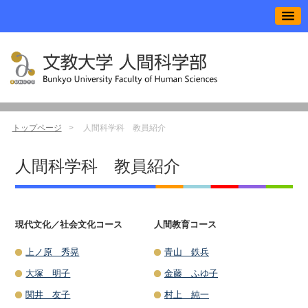
トップページ
人間科学科 教員紹介
人間科学科 教員紹介
現代文化／社会文化コース
人間教育コース
上ノ原 秀晃
青山 鉄兵
大塚 明子
金藤 ふゆ子
関井 友子
村上 純一