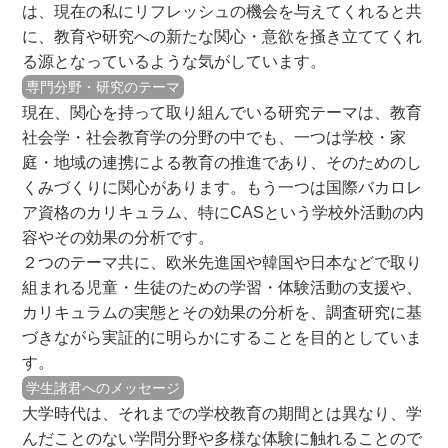
は、現在の私にリフレッシュの機会を与えてくれると共
に、教育や研究への新たな関心・意欲を掻き立ててくれ
る源となっているような気がしています。
専門分野・研究のテーマ
現在、関心を持って取り組んでいる研究テーマは、教育
社会学・社会教育学の分野の中でも、一つは学校・家
庭・地域の連携による教育の推進であり、そのためのし
くみづくりに関心があります。もう一つは国際バカロレ
ア資格のカリキュラム、特にCASという学校外活動の内
容やその効果の分析です。
２つのテーマ共に、欧米先進国や韓国や日本などで取り
組まれる児童・生徒のための学習・体験活動の支援や、
カリキュラムの実態とその効果の分析を、調査研究に基
づきながら実証的に明らかにすることを目的としていま
す。
学生諸君へのメッセージ
大学時代は、それまでの学校教育の期間とは異なり、学
んだことのない学問分野や多様な体験に触れることので