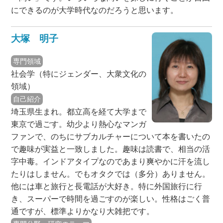
にできるのが大学時代なのだろうと思います。
大塚 明子
専門領域
社会学（特にジェンダー、大衆文化の
領域）
自己紹介
埼玉県生まれ。都立高を経て大学まで
東京で過ごす。幼少より熱心なマンガ
ファンで、のちにサブカルチャーについて本を書いたの
で趣味が実益と一致しました。趣味は読書で、相当の活
字中毒。インドアタイプなのであまり爽やかに汗を流し
たりはしません。でもオタクでは（多分）ありません。
他には車と旅行と長電話が大好き。特に外国旅行に行
き、スーパーで時間を過ごすのが楽しい。性格はごく普
通ですが、標準よりかなり大雑把です。