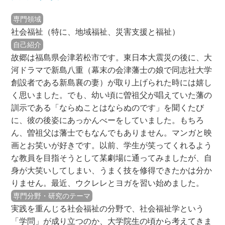
専門領域
社会福祉（特に、地域福祉、災害支援と福祉）
自己紹介
故郷は福島県会津若松市です。東日本大震災の後に、大
河ドラマで新島八重（幕末の会津藩士の娘で同志社大学
創設者である新島襄の妻）が取り上げられた時には嬉し
く思いました。でも、幼い頃に曽祖父が唱えていた藩の
訓示である「ならぬことはならぬのです」を聞くたび
に、彼の後姿にあっかんべーをしていました。もちろ
ん、曽祖父は藩士でもなんでもありません。マンガと映
画とお笑いが好きです。以前、学生が笑ってくれるよう
な教員を目指そうとして某劇場に通ってみましたが、自
身が大笑いしてしまい、うまく技を修得できたかは分か
りません。最近、ウクレレとヨガを習い始めました。
専門分野・研究のテーマ
実践を重んじる社会福祉の分野で、社会福祉学という
「学問」が成り立つのか、大学院生の頃から考えてきま