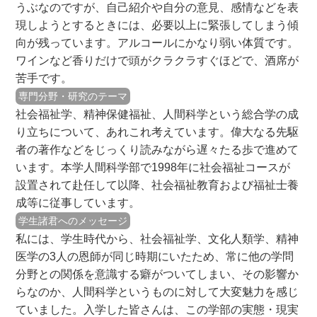
うぶなのですが、自己紹介や自分の意見、感情などを表
現しようとするときには、必要以上に緊張してしまう傾
向が残っています。アルコールにかなり弱い体質です。
ワインなど香りだけで頭がクラクラすぐほどで、酒席が
苦手です。
専門分野・研究のテーマ
社会福祉学、精神保健福祉、人間科学という総合学の成
り立ちについて、あれこれ考えています。偉大なる先駆
者の著作などをじっくり読みながら遅々たる歩で進めて
います。本学人間科学部で1998年に社会福祉コースが
設置されて赴任して以降、社会福祉教育および福祉士養
成等に従事しています。
学生諸君へのメッセージ
私には、学生時代から、社会福祉学、文化人類学、精神
医学の3人の恩師が同じ時期にいたため、常に他の学問
分野との関係を意識する癖がついてしまい、その影響か
らなのか、人間科学というものに対して大変魅力を感じ
ていました。入学した皆さんは、この学部の実態・現実