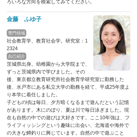
ろいろな方向を模索してみてください。
金藤 ふゆ子
専門領域
社会教育学、教育社会学。研究室：1
2324
自己紹介
茨城県出身。幼稚園から大学院まで、
ずっと茨城県内で学びました。その
後、東京都立教育研究所社会教育学研究室に勤務した
後、水戸市にある私立大学の勤務を経て、平成25年度よ
り本学に着任しました。
子どもの頃は毎日、夕方暗くなるまで遊んだという記憶
があります。木にのぼり、夏は川で毎日泳ぎました。現
在も自然の中での遊びは大好きです。ここ10年強は、フ
ライフィッシングという趣味に出会い、北海道や海外で
の大きな鱒釣りに興じています。自然の中で遊ぶこと