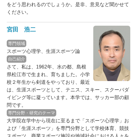
をどう思われるのでしょうか。是非、意見など聞かせて
ください。
宮田 浩二
専門領域
スポーツ心理学、生涯スポーツ論
自己紹介
さて、私は、1962年、水の都、島根
県松江市で生まれ、育ちました。小学
校２年生から剣道をやっており、最近
は、生涯スポーツとして、テニス、スキー、スクーバダ
イビング等に凝っています。本学では、サッカー部の顧
問です。
専門分野・研究のテーマ
大学院在学中から現在に至るまで「スポーツ心理学」お
よび「生涯スポーツ」を専門分野として学校体育、競技
スポーツ、商業スポーツ施設や地域社会における人々を