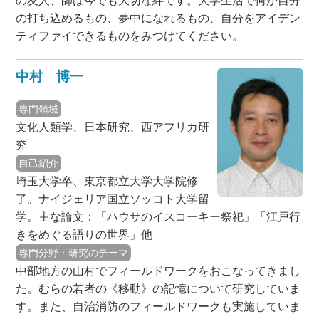
の友人、師は今でも大切な絆です。大学生活で何か自分
の打ち込めるもの、夢中になれるもの、自分をアイデン
ティファイできるものをみつけてください。
中村 博一
専門領域
文化人類学、日本研究、西アフリカ研
究
自己紹介
埼玉大学卒、東京都立大学大学院修
了。ナイジェリア国立ソッコト大学留
学。主な論文：「ハウサのイスコーキー祭祀」「江戸行
きをめぐる語りの世界」他
専門分野・研究のテーマ
中部地方の山村でフィールドワークをおこなってきまし
た。むらの若者の《移動》の記憶について研究していま
す。また、自治消防のフィールドワークも実施していま