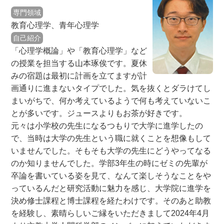
専門領域
教育心理学、青年心理学
自己紹介
「心理学概論」や「教育心理学」など
の授業を担当する山本琢俟です。夏休
みの宿題は最初に計画を立てますが計
画通りに進まないタイプでした。気を抜くとダラけてし
まいがちで、何か考えているようで何も考えていないこ
とが多いです。ジュースよりもお茶が好きです。
元々は小学校の先生になるつもりで大学に進学したの
で、当時は大学の先生という職に就くことを想像もして
いませんでした。そもそも大学の先生にどうやってなる
のか知りませんでした。学部3年生の時にゼミの先輩が
卒論を書いている姿を見て、なんて楽しそうなことをや
っているんだと研究活動に魅力を感じ、大学院に進学を
決め修士課程と博士課程を経たわけです。そのあと助教
を経験し、素晴らしいご縁をいただきまして2024年4月