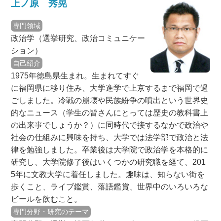
上ノ原 秀晃
専門領域
政治学（選挙研究、政治コミュニケー
ション）
自己紹介
1975年徳島県生まれ。生まれてすぐ
に福岡県に移り住み、大学進学で上京するまで福岡で過
ごしました。冷戦の崩壊や民族紛争の噴出という世界史
的なニュース（学生の皆さんにとっては歴史の教科書上
の出来事でしょうか？）に同時代で接するなかで政治や
社会の仕組みに興味を持ち、大学では法学部で政治と法
律を勉強しました。卒業後は大学院で政治学を本格的に
研究し、大学院修了後はいくつかの研究職を経て、201
5年に文教大学に着任しました。趣味は、知らない街を
歩くこと、ライブ鑑賞、落語鑑賞、世界中のいろいろな
ビールを飲むこと。
専門分野・研究のテーマ