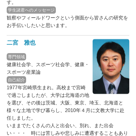
す。
学生諸君へのメッセージ
観察やフィールドワークという側面から皆さんの研究を
お手伝いしたいと思います。
二宮 雅也
専門領域
健康社会学、スポーツ社会学、健康・
スポーツ産業論
自己紹介
1977年宮崎県生まれ。高校まで宮崎
で過ごしましたが、大学は北海道の地
を選び、その後は茨城、大阪、東京、埼玉、北海道と
様々な土地で学び暮らし、2010年４月に文教大学に赴
任しました。
いままでたくさんの人と出会い、別れ、また出会
い・・・ 時には苦しみや悲しみに遭遇することもあり