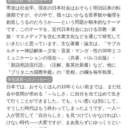
専門分野・研究のテーマ
専攻は社会学。現在の日本社会はおそらく明治以来の転
換期ですが、その中で、我々はいかなる世界観や倫理を
創造しうるのだろうか――という問題が根本的なテーマ
です。このテーマを、近代日本社会における宗教・家
族・マスメディアを含む大衆文化などを通じて研究して
いきたいと思っています。主な著書・論文は、「サブカ
ルチャー神話解体～少女・音楽・マンガ・性の30年とコ
ミュニケーションの現在～」（共著、パルコ出版）・
「新語死語流行語」（注解、集英社新書）など。他に
『ブリタニカ国際年鑑』の「世相」の欄を毎年執筆。
学生諸君へのメッセージ
日本では、おそらくほんの10年くらい前までは、まだ社
会や世間が求める「～らしさ」に自分を当てはめて生き
て行くことができました。でも、いい悪いは別にして、
そうした時代はもう終わってしまったようです。一人一
人が苦労して「自分らしさ」を見つけていかなければい
けない時代――大変ですが、まあ焦らずにゆっくりとい