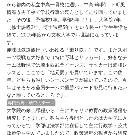
から都内の私立中高一貫校に通い、中高6年間、下町風
情漂う男子校で学校行事の裏方として走り回っていまし
た。その後、予備校1年、学部5年（！）、大学院7年
（修士課程2年、博士課程5年）という長～い学生生活を
経て、2015年度から文教大学でお世話になっていま
す。
趣味は鉄道旅行（いわゆる「乗り鉄」）です。またスポ
ーツ観戦も大好きで（特に野球とサッカー）、好きなチ
ームは野球では埼玉西武ライオンズ、サッカーは浦和レ
ッズと、ここでも「地元愛」を貫いています。この数
年、どちらも淋しいシーズンオフが続いているので、今
年はそろそろ贔屓チームの優勝パレードを見に行きたい
なと願っているところです。
専門分野・研究のテーマ
大学院の修士課程から、主にキャリア教育の政策過程を
研究してきました。教育学を専門としたのは大学院に入
ってからで、学部は法学部に在籍して主に行政学・公共
政策学を学んでいましたので、政策過程の視点から研究