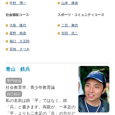
中村 博一
山本 琢俟
社会福祉コース
スポーツ・コミュニティコース
大島 隆代
二宮 雅也
星野 晴彦
宮田 浩二
堀口 久五郎
宮地 さつき
青山 鉄兵
専門領域
社会教育学、青少年教育論
自己紹介
私の名前は鉄「平」ではなく、鉄
「兵」と書きます。両親が、一本足の
「平」よりも二本足の「兵」の方がど