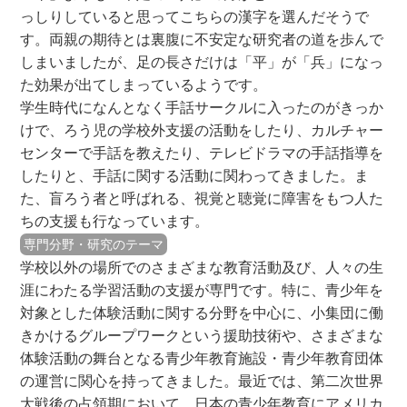
っしりしていると思ってこちらの漢字を選んだそうで
す。両親の期待とは裏腹に不安定な研究者の道を歩んで
しまいましたが、足の長さだけは「平」が「兵」になっ
た効果が出てしまっているようです。
学生時代になんとなく手話サークルに入ったのがきっか
けで、ろう児の学校外支援の活動をしたり、カルチャー
センターで手話を教えたり、テレビドラマの手話指導を
したりと、手話に関する活動に関わってきました。ま
た、盲ろう者と呼ばれる、視覚と聴覚に障害をもつ人た
ちの支援も行なっています。
専門分野・研究のテーマ
学校以外の場所でのさまざまな教育活動及び、人々の生
涯にわたる学習活動の支援が専門です。特に、青少年を
対象とした体験活動に関する分野を中心に、小集団に働
きかけるグループワークという援助技術や、さまざまな
体験活動の舞台となる青少年教育施設・青少年教育団体
の運営に関心を持ってきました。最近では、第二次世界
大戦後の占領期において、日本の青少年教育にアメリカ