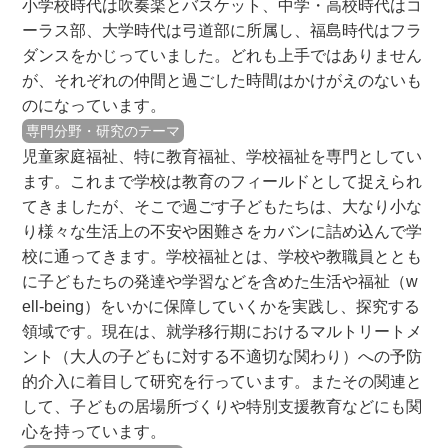
小学校時代は吹奏楽とバスケット、中学・高校時代はコ
ーラス部、大学時代は弓道部に所属し、福島時代はフラ
ダンスをかじっていました。どれも上手ではありません
が、それぞれの仲間と過ごした時間はかけがえのないも
のになっています。
専門分野・研究のテーマ
児童家庭福祉、特に教育福祉、学校福祉を専門としてい
ます。これまで学校は教育のフィールドとして捉えられ
てきましたが、そこで過ごす子どもたちは、大なり小な
り様々な生活上の不安や困難さをカバンに詰め込んで学
校に通ってきます。学校福祉とは、学校や教職員ととも
に子どもたちの発達や学習などを含めた生活や福祉（w
ell-being）をいかに保障していくかを実践し、探究する
領域です。現在は、就学移行期におけるマルトリートメ
ント（大人の子どもに対する不適切な関わり）への予防
的介入に着目して研究を行っています。またその関連と
して、子どもの居場所づくりや特別支援教育などにも関
心を持っています。