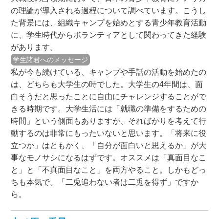
の理論が導入される過程について調べています。こうし
た背景には、組織キャンプを始めとする青少年教育活動
に、学生時代からボランティアとして関わってきた経験
があります。
学生諸君へのメッセージ
私が今も続けている、キャンプや手話の活動を始めたの
は、どちらも大学生の時でした。大学生の4年間は、面
白そうだと思ったことに自由にチャレンジすることがで
きる時期です。大学生活には「就職の準備をするための
時間」という側面もありますが、そればかりを考えて行
動するのは非常にもったいないと思います。「将来に役
立つか」はともかく、「自分が面白いと思えるか」が大
事なモノサシになるはずです。オススメは「真面目なこ
と」と「不真面目なこと」を両方やること。しかもどっ
ちも本気で。「二兎追わない者は二兎を得ず」ですか
ら。