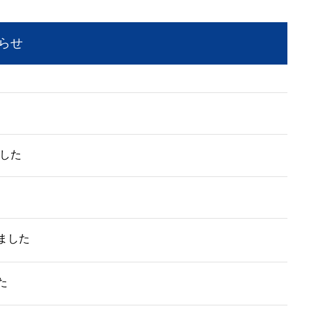
らせ
ました
ました
た