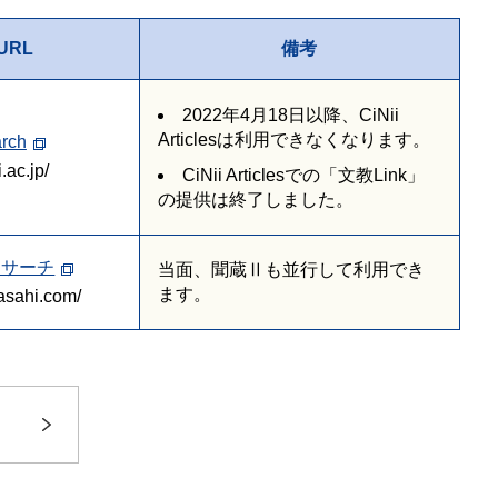
URL
備考
2022年4月18日以降、CiNii
Articlesは利用できなくなります。
arch
i.ac.jp/
CiNii Articlesでの「文教Link」
の提供は終了しました。
スサーチ
当面、聞蔵Ⅱも並行して利用でき
ます。
.asahi.com/