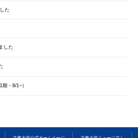
ました
ました
た
期・8/1~）
文教大学
公式ホームページ
文教大学
ミュージアム