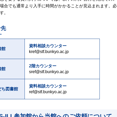
場合でも通常より入手に時間がかかることが見込まれます。必
す。
せ先
資料相談カウンター
書館
kref@stf.bunkyo.ac.jp
2階カウンター
書館
sref@stf.bunkyo.ac.jp
資料相談カウンター
だち図書館
ref@stf.bunkyo.ac.jp
SIS-ILL参加館から当館へのご依頼について