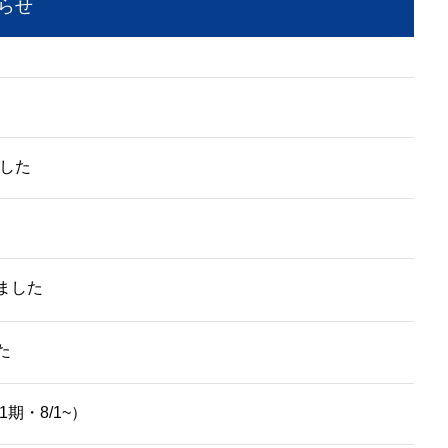
らせ
ました
ました
た
期・8/1~）