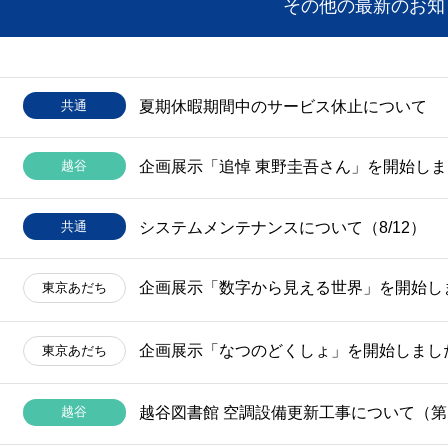
その他の最新のお知
共通
夏期休暇期間中のサービス休止について
越谷
企画展示「追悼 東野圭吾さん」を開始し
共通
システムメンテナンスについて（8/12）
企画展示「数字から見える世界」を開始し
東京
あだち
企画展示「なつのどくしょ」を開始しまし
東京
あだち
越谷
越谷図書館 空調設備更新工事について（第1