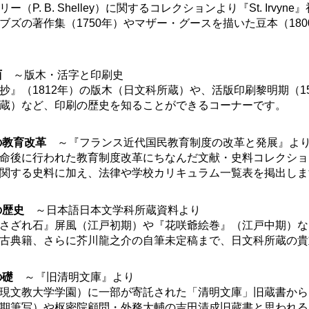
（P. B. Shelley）に関するコレクションより『St. Irv
ブズの著作集（1750年）やマザー・グースを描いた豆本（18
西
～版木・活字と印刷史
』（1812年）の版木（日文科所蔵）や、活版印刷黎明期（1
蔵）など、印刷の歴史を知ることができるコーナーです。
の教育改革
～『フランス近代国民教育制度の改革と発展』よ
後に行われた教育制度改革にちなんだ文献・史料コレクショ
関する史料に加え、法律や学校カリキュラム一覧表を掲出しま
の歴史
～日本語日本文学科所蔵資料より
さざれ石』屏風（江戸初期）や『花咲爺絵巻』（江戸中期）な
古典籍、さらに芥川龍之介の自筆未定稿まで、日文科所蔵の貴
の礎
～『旧清明文庫』より
現文教大学学園）に一部が寄託された「清明文庫」旧蔵書から
期筆写）や枢密院顧問・外務大輔の吉田清成旧蔵書と思われるグ