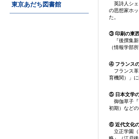
英詩人シェリー
東京あだち図書館
の思想家ホッ
た。
③ 印刷の東
『後撰集新抄
（情報学部所
④ フランス
フランス革命
育機関）」に
⑤ 日本文学
御伽草子『
初期）などの
⑥ 近代文化
立正学園（
略』（江戸後