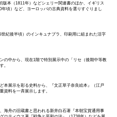
yne』初版本（1811年）などシェリー関連書のほか、イギリス
00年頃）など、ヨーロッパの古典資料を選りすぐりまし
5世紀後半頃）のインキュナブラ、印刷用に組まれた活字
り
ンの中から、現在1階で特別展示中の「リセ（後期中等教
す。
ど本展示を彩る史料から、『文正草子奈良絵本』（江戸
重資料を一斉展示します。
、海舟の旧蔵書と思われる新井白石著『本朝宝貨通用事
ロティウス著『戦争と平和の法』（1738年）などを展