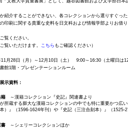
回「文教大学貴重書展」として、越谷図書館および文学部日本
か紹介することができない、各コレクションから選りすぐった
の印刷に関する貴重な史料を日文科および情報学部よりお借り
ご覧ください。
ご覧いただけます。
こちら
もご確認ください）
年11月28日（月）～12月10日（土） 9:00～16:30（土曜日は12
書館1階・プレゼンテーションルーム
展示資料：
典籍
～漢籍コレクション『史記』関連書より
が所蔵する膨大な漢籍コレクションの中でも特に重要かつ広い
）』（1596-1624年刊）や『史記（三注合刻本）』（1525
重書
～シェリーコレクションほか