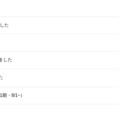
ました
ました
た
期・8/1~）