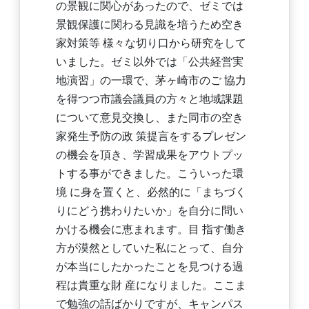
の景観に関心があったので、ゼミでは
景観保護に関わる見識を培うため空き
家対策等 様々な切り口から研究をして
いました。ゼミ以外では「公共経営実
地演習」の一環で、茅ヶ崎市のご 協力
を得つつ市議会議員の方々と地域課題
について意見交換し、また同市の空き
家発生予防の政 策提言をするプレゼン
の機会を頂き、学習成果をアウトプッ
トする事ができました。こういった環
境 に身を置くと、必然的に「まちづく
りにどう携わりたいか」を自分に問い
かける機会に恵まれます。目 指す働き
方が漠然としていた私にとって、自分
が本当にしたかったことを見つける過
程は貴重な財 産になりました。ここま
で勉強の話ばかりですが、キャンパス