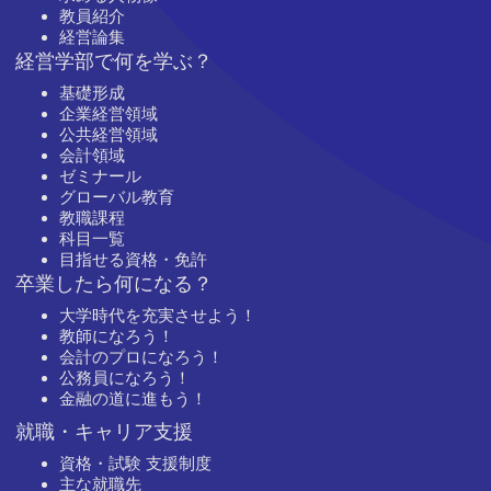
教員紹介
経営論集
経営学部で何を学ぶ？
基礎形成
企業経営領域
公共経営領域
会計領域
ゼミナール
グローバル教育
教職課程
科目一覧
目指せる資格・免許
卒業したら何になる？
大学時代を充実させよう！
教師になろう！
会計のプロになろう！
公務員になろう！
金融の道に進もう！
就職・キャリア支援
資格・試験 支援制度
主な就職先