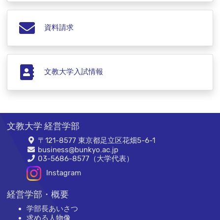
資料請求
文教大学入試情報
文教大学 経営学部
〒121-8577 東京都足立区花畑5-6-1
business@bunkyo.ac.jp
03-5686-8577（大学代表）
Instagram
経営学部・概要
学部長あいさつ
求める人物像