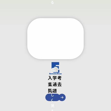
る
入学考
査過去
く
わ
問題
し
く
見
る