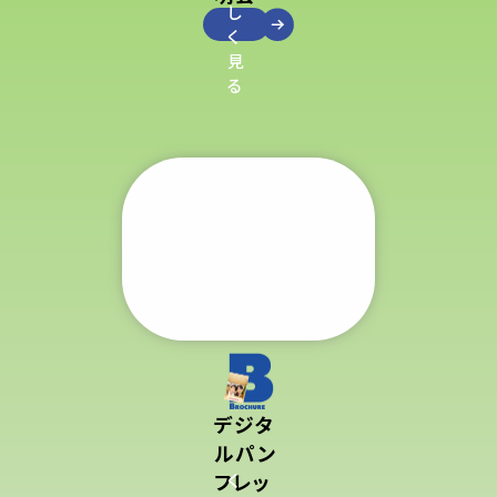
し
く
見
る
デジタ
ルパン
フレッ
く