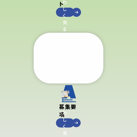
わ
ト
し
く
見
る
募集要
く
わ
項
し
く
見