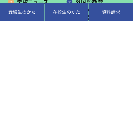
学校ニュース
外国語教育
教育内容
STEAM教育
受験生のかた
在校生のかた
資料請求
児童生活
安心な環境
入学案内
在校生のかた
卒業生のかた
よくあるご質問
交通アクセス
サイトマップ
LINE公式アカウント
入試情報配信中
公式
インスタグラム
オーストラリア短期留学情報
インスタグラム