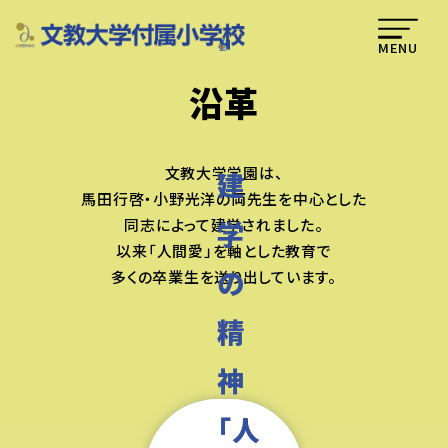
MENU
沿革
文教大学学園は、
建
馬田行啓・小野光洋の両先生を中心とした
学
同志によって建学されました。
以来「人間愛」を軸とした教育で
の
多くの卒業生を送り出しています。
精
神
「人