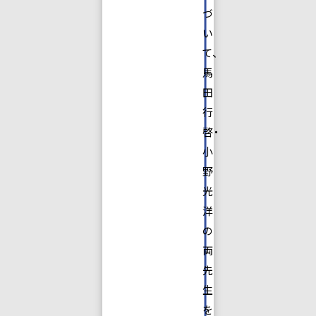
づ
い
て、
馬
田
行
啓・
小
野
光
洋
の
両
先
生
を