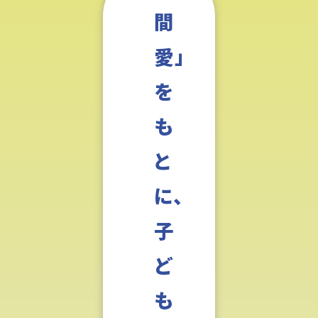
間
愛」
を
も
と
に、
子
ど
も