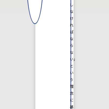
し
な
け
れ
ば
な
ら
な
い」
と
い
う
理
念
に
基