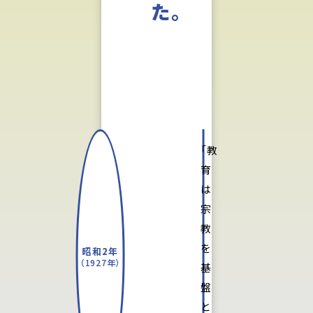
た。
「教
育
は
宗
教
を
昭和2年
（1927年）
基
盤
と