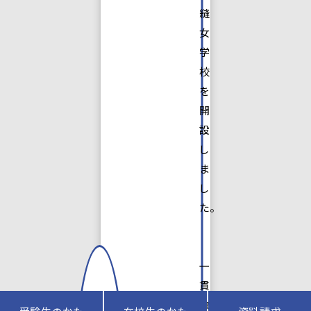
縫
女
学
校
を
開
設
し
ま
し
た。
一
貫
教