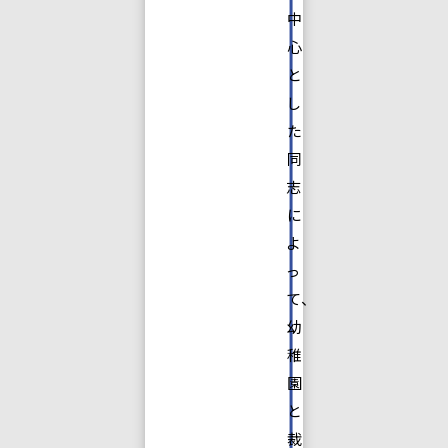
中
心
と
し
た
同
志
に
よ
っ
て、
幼
稚
園
と
裁