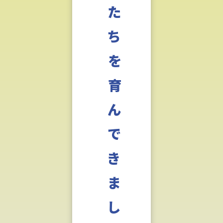
た
ち
を
育
ん
で
き
ま
し