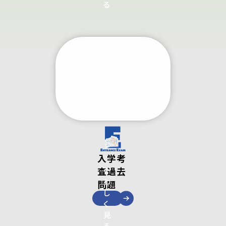
る
入学考
査過去
く
わ
問題
し
く
見
る