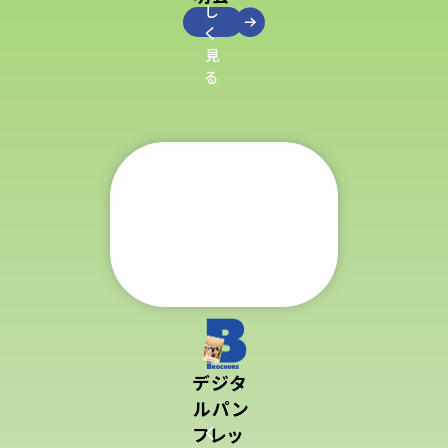
し
く
見
る
デジタ
ルパン
フレッ
く