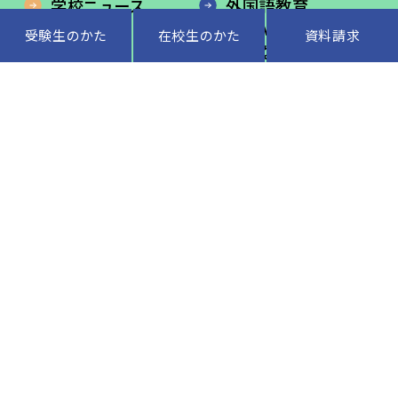
学校ニュース
外国語教育
教育内容
STEAM教育
受験生のかた
在校生のかた
資料請求
児童生活
安心な環境
入学案内
在校生のかた
卒業生のかた
よくあるご質問
交通アクセス
サイトマップ
LINE公式アカウント
入試情報配信中
公式
インスタグラム
オーストラリア短期留学情報
インスタグラム