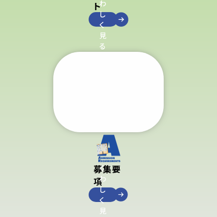
わ
ト
し
く
見
る
募集要
く
わ
項
し
く
見