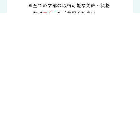
※全ての学部の取得可能な免許・資格
一覧は
コチラ
をご参照ください。
データサイエンス学科とは？
4年間の流れ