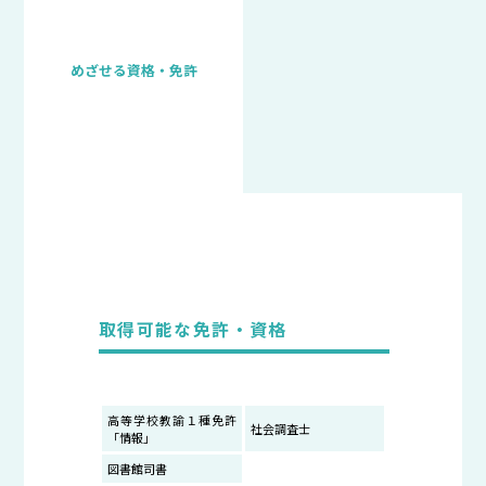
めざせる資格・免許
取得可能な免許・資格
文教大学HP
湘南キャンパス
アクセス
サイトマップ
高等学校教諭１種免許
社会調査士
「情報」
お問い合わせ
よくある質問
図書館司書