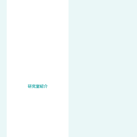
研究室紹介
文
湘
教
南
大
キ
学
ャ
HP
ン
パ
ス