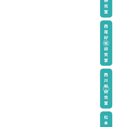
研
究
室
西
尾
好
司
研
究
室
西
川
和
研
究
室
松
本