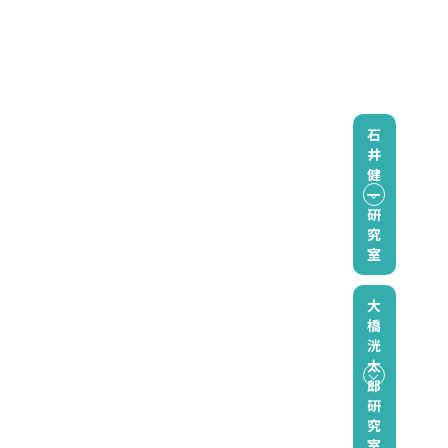
石
井
健
一
研
究
室
大
橋
洸
太
郎
研
究
室