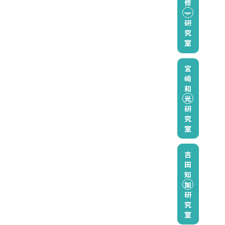
修
一
研
究
室
宮
崎
和
光
研
究
室
吉
田
知
加
研
究
室