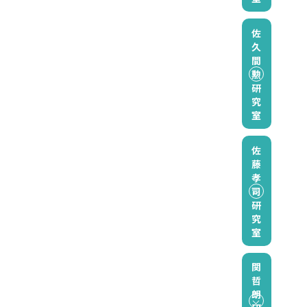
佐
久
間
勲
研
究
室
佐
藤
孝
司
研
究
室
関
哲
朗