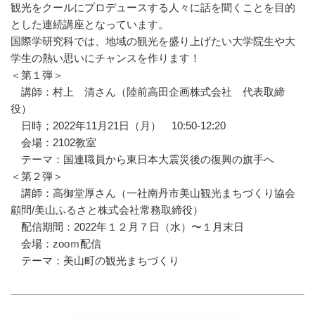
観光をクールにプロデュースする人々に話を聞くことを目的
とした連続講座となっています。
国際学研究科では、地域の観光を盛り上げたい大学院生や大
学生の熱い思いにチャンスを作ります！
＜第１弾＞
講師：村上 清さん（陸前高田企画株式会社 代表取締
役）
日時；2022年11月21日（月） 10:50-12:20
会場：2102教室
テーマ：国連職員から東日本大震災後の復興の旗手へ
＜第２弾＞
講師：高御堂厚さん（一社南丹市美山観光まちづくり協会
顧問/美山ふるさと株式会社常務取締役）
配信期間：2022年１２月７日（水）〜１月末日
会場：zooｍ配信
テーマ：美山町の観光まちづくり