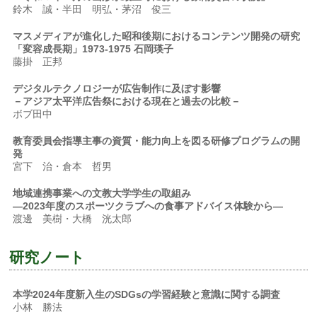
鈴木 誠・半田 明弘・茅沼 俊三
マスメディアが進化した昭和後期におけるコンテンツ開発の研究
「変容成長期」1973-1975 石岡瑛子
藤掛 正邦
デジタルテクノロジーが広告制作に及ぼす影響
－アジア太平洋広告祭における現在と過去の比較－
ボブ田中
教育委員会指導主事の資質・能力向上を図る研修プログラムの開
発
宮下 治・倉本 哲男
地域連携事業への文教大学学生の取組み
―2023年度のスポーツクラブへの食事アドバイス体験から―
渡邊 美樹・大橋 洸太郎
研究ノート
本学2024年度新入生のSDGsの学習経験と意識に関する調査
小林 勝法