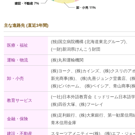
主な進路先 (直近3年間)
(独)国立病院機構 (北海道東北グループ)、
医療・福祉
(一財)新潟県けんこう財団
運輸・物流
(株)丸和運輸機関
(株)ヨーク、(株)カインズ、(株)クスリのア
卸・小売
新光商事(株)、 (株)丸善ジュンク堂書店、(株)
(株)ビバホーム、 (株)ベイシア、青山商事(株
(一社)日本外語教育会 ミッドリーム日本語
教育サービス
(株)四谷大塚、(株)フーレイ
(株)足利銀行、(株)大東銀行、第一勧業信用
金融・保険
青木信用金庫
建設・不動産
スターツアメニティー(株)、(株)エフ・ジ