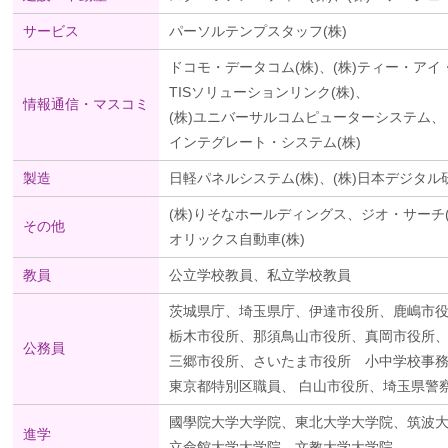
サービス
パーソルテンプスタッフ(株)
ドコモ・データコム(株)、(株)ティー・アイ
TISソリューションリンク(株)、
情報通信・マスコミ
(株)ユニバーサルコムピューターシステム、
インテグレート・システム(株)
製造
日軽パネルシステム(株)、(株)日本デジタル
(株)りそなホールディングス、ジオ・サーチ(
その他
オリックス自動車(株)
教員
公立学校教員、私立学校教員
茨城県庁、埼玉県庁、伊達市役所、鹿嶋市
栃木市役所、那須鳥山市役所、真岡市役所
公務員
三郷市役所、さいたま市役所 小中学校事
東京都特別区職員、 白山市役所、埼玉県警
國學院大学大学院、東北大学大学院、筑波
進学
立命館大学大学院、文教大学大学院