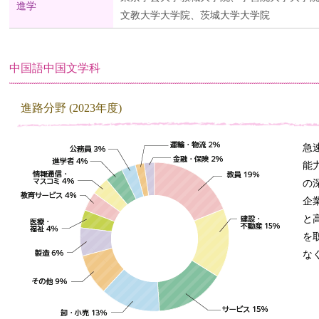
進学
文教大学大学院、茨城大学大学院
中国語中国文学科
進路分野 (2023年度)
急
能
の
企
と
を
な