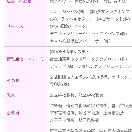
建設・不動産
積水ハウス不動産東京(株)、(株)加賀田組
エン・ジャパン(株)、(株)共立メンテナンス
(株)グランベルホテル、日本ピザハット(株)
サービス
(株)小田急リゾーツ、
テプコ・ソリューション・アドバンス(株)、
ヤマハ発動機ビズパートナー(株)
(株)DSB情報システム、
情報通信・マスコミ
富士通東邦ネットワークテクノロジー(株)、
ディップ(株)、伊藤忠テクノソリューションズ
公益財団法人国際人材協力機構、オリックス(
その他
宝印刷(株)
教員
公立学校教員、私立学校教員
防衛省 特別自衛隊幹部候補生、郡山市役
公務員
宇都宮市役所、深谷市役所、上尾市役所、
八王子市役所、埼玉県警察
東京学芸大学教職大学院、学習院大学大学