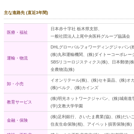
主な進路先 (直近3年間)
日本赤十字社 栃木県支部、
医療・福祉
一般社団法人上尾中央医科グループ協議会
DHLグローバルフォワーディングジャパン(株
(株)丸和運輸機関、(株)ダイトーコーポレー
運輸・物流
SBSリコーロジスティクス(株)、日本郵便(株
全農物流(株)
イオンリテール(株)、(株)セキ薬品、(株)オ
卸・小売
(株)ベルク、(株)カインズ
(株)明光ネットワークジャパン、(株)城南進
教育サービス
(学)文教大学学園
(株)足利銀行、さいたま農業(協)、(株)だ
金融・保険
住友生命保険(相)、アイペット損害保険(株)