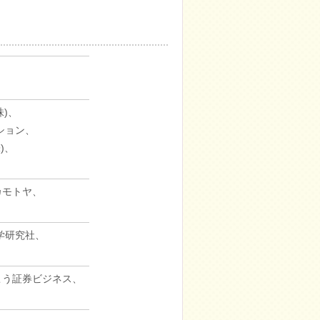
)、
ション、
)、
カモトヤ、
学研究社、
いこう証券ビジネス、