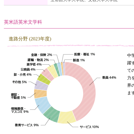
英米語英米文学科
進路分野 (2023年度)
中
躍
て
力
界
ま