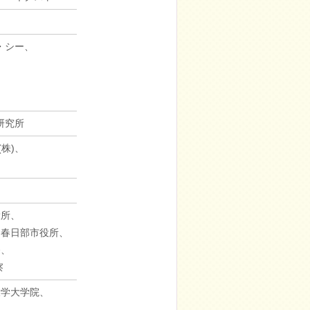
・シー、
研究所
株)、
役所、
、春日部市役所、
務、
察
大学大学院、