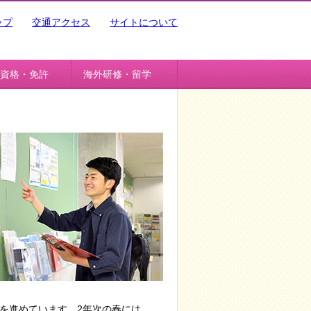
ップ
交通アクセス
サイトについて
資格・免許
海外研修・留学
を進めています。2年次の春には