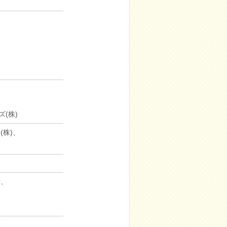
、
、
(株)
株)、
所、
院、