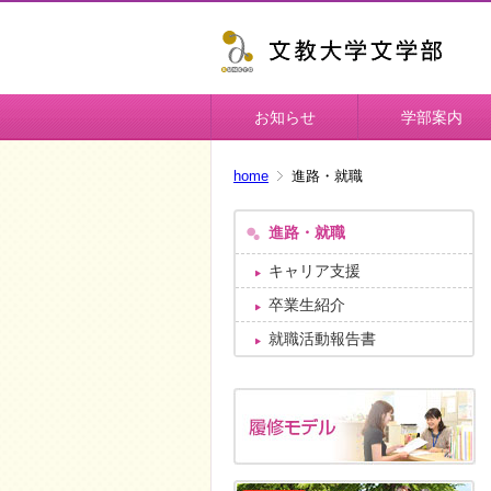
お知らせ
学部案内
home
進路・就職
進路・就職
キャリア支援
卒業生紹介
就職活動報告書