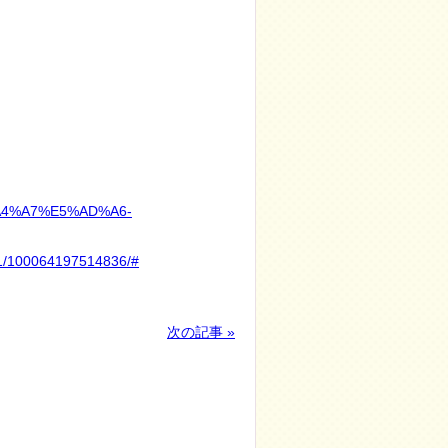
5%A4%A7%E5%AD%A6-
00064197514836/#
次の記事 »