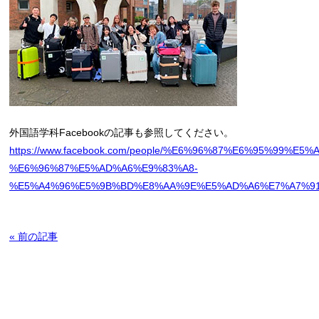
外国語学科Facebookの記事も参照してください。
https://www.facebook.com/people/%E6%96%87%E6%95%99%E
%E6%96%87%E5%AD%A6%E9%83%A8-
%E5%A4%96%E5%9B%BD%E8%AA%9E%E5%AD%A6%E7%A7%91/1
« 前の記事