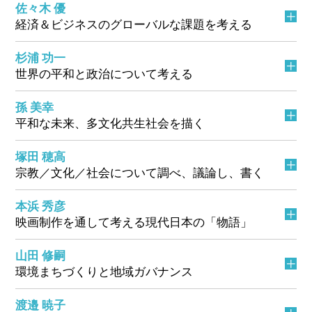
佐々木 優
経済＆ビジネスのグローバルな課題を考える
杉浦 功一
世界の平和と政治について考える
孫 美幸
平和な未来、多文化共生社会を描く
塚田 穂高
宗教／文化／社会について調べ、議論し、書く
本浜 秀彦
映画制作を通して考える現代日本の「物語」
山田 修嗣
環境まちづくりと地域ガバナンス
渡邉 暁子