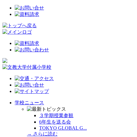
学校ニュース
３学期授業参観
6年生を送る会
TOKYO GLOBAL G...
→ さらに読む