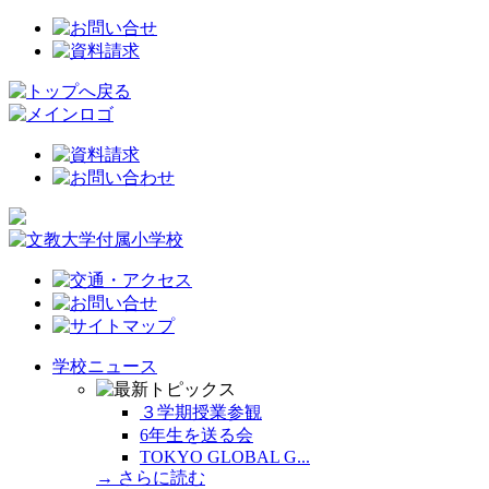
学校ニュース
３学期授業参観
6年生を送る会
TOKYO GLOBAL G...
→ さらに読む