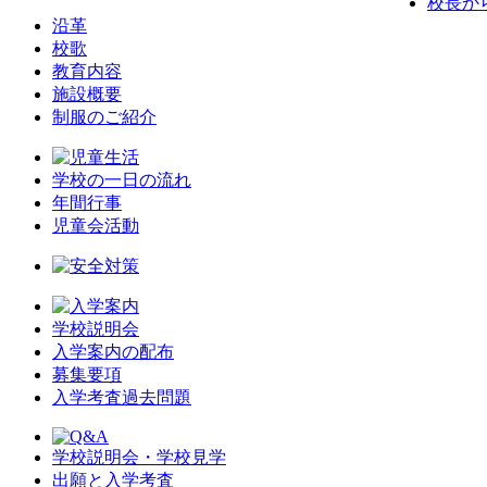
校長か
沿革
校歌
教育内容
施設概要
制服のご紹介
学校の一日の流れ
年間行事
児童会活動
学校説明会
入学案内の配布
募集要項
入学考査過去問題
学校説明会・学校見学
出願と入学考査