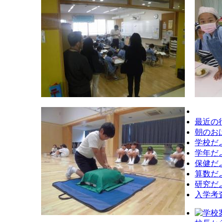
最近の
朝のお
学校だ
学年だ
保健だ
算数だ
研究だ
入学考