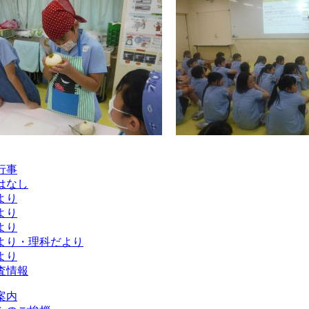
行事
はなし
より
より
より
より・理科だより
より
査情報