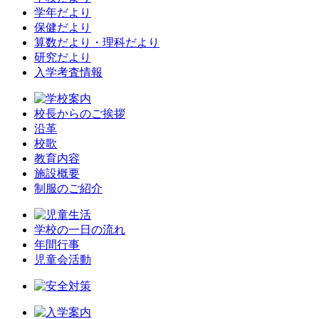
学年だより
保健だより
算数だより・理科だより
研究だより
入学考査情報
校長からのご挨拶
沿革
校歌
教育内容
施設概要
制服のご紹介
学校の一日の流れ
年間行事
児童会活動