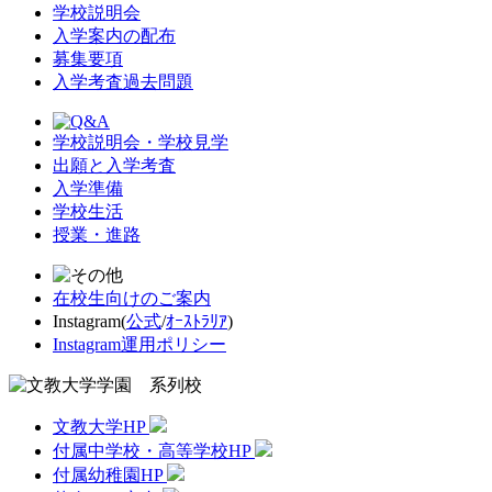
学校説明会
入学案内の配布
募集要項
入学考査過去問題
学校説明会・学校見学
出願と入学考査
入学準備
学校生活
授業・進路
在校生向けのご案内
Instagram(
公式
/
ｵｰｽﾄﾗﾘｱ
)
Instagram運用ポリシー
文教大学HP
付属中学校・高等学校HP
付属幼稚園HP