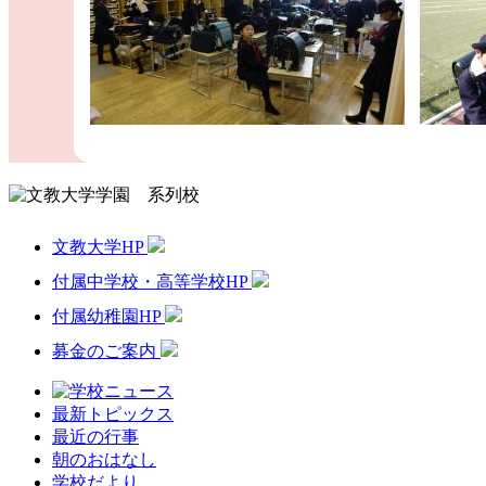
文教大学HP
付属中学校・高等学校HP
付属幼稚園HP
募金のご案内
最新トピックス
最近の行事
朝のおはなし
学校だより