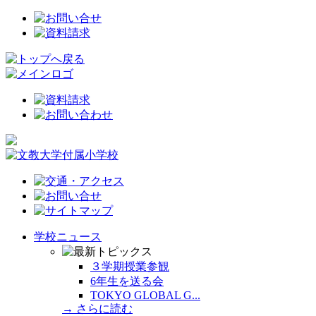
学校ニュース
３学期授業参観
6年生を送る会
TOKYO GLOBAL G...
→ さらに読む