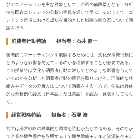
びアニメーションを主な対象として、企画の前段階となる、分析
法を既存コンテンツの分析の実践を通して学ぶ。そのうえで、コ
ンテンツ市場における成功を目的とした戦略企画立案について議
論を行う。
消費者行動特論 担当者：石井 健一
国際的にマーケティングを展開するためには、文化が消費行動に
どのような影響を与えているのかを理解することが必要である。
この授業では文化が消費者行動に対してどのような影響を与えて
いるのかを分析した消費者行動の研究を取り上げる。理論的な枠
組みやデータの分析方法について講義をする一方で、学生は具体
的な分析例の論文（日本語または英語）を読み、発表をしてもら
う。
経営戦略特論 担当者：石塚 浩
前半は経営戦略の標準的な図書を読むかたちで進める。そのなか
で企業の競争優位を説明する上で競争戦略モデルと資源依存モデ