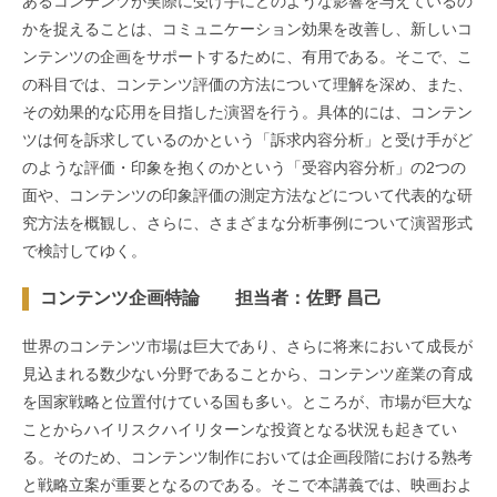
あるコンテンツが実際に受け手にどのような影響を与えているの
かを捉えることは、コミュニケーション効果を改善し、新しいコ
ンテンツの企画をサポートするために、有用である。そこで、こ
の科目では、コンテンツ評価の方法について理解を深め、また、
その効果的な応用を目指した演習を行う。具体的には、コンテン
ツは何を訴求しているのかという「訴求内容分析」と受け手がど
のような評価・印象を抱くのかという「受容内容分析」の2つの
面や、コンテンツの印象評価の測定方法などについて代表的な研
究方法を概観し、さらに、さまざまな分析事例について演習形式
で検討してゆく。
コンテンツ企画特論 担当者：佐野 昌己
世界のコンテンツ市場は巨大であり、さらに将来において成長が
見込まれる数少ない分野であることから、コンテンツ産業の育成
を国家戦略と位置付けている国も多い。ところが、市場が巨大な
ことからハイリスクハイリターンな投資となる状況も起きてい
る。そのため、コンテンツ制作においては企画段階における熟考
と戦略立案が重要となるのである。そこで本講義では、映画およ