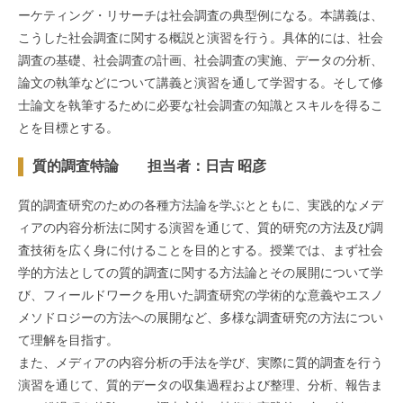
ーケティング・リサーチは社会調査の典型例になる。本講義は、
こうした社会調査に関する概説と演習を行う。具体的には、社会
調査の基礎、社会調査の計画、社会調査の実施、データの分析、
論文の執筆などについて講義と演習を通して学習する。そして修
士論文を執筆するために必要な社会調査の知識とスキルを得るこ
とを目標とする。
質的調査特論 担当者：日吉 昭彦
質的調査研究のための各種方法論を学ぶとともに、実践的なメデ
ィアの内容分析法に関する演習を通じて、質的研究の方法及び調
査技術を広く身に付けることを目的とする。授業では、まず社会
学的方法としての質的調査に関する方法論とその展開について学
び、フィールドワークを用いた調査研究の学術的な意義やエスノ
メソドロジーの方法への展開など、多様な調査研究の方法につい
て理解を目指す。
また、メディアの内容分析の手法を学び、実際に質的調査を行う
演習を通じて、質的データの収集過程および整理、分析、報告ま