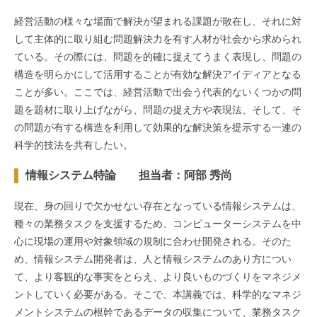
経営活動の様々な場面で解決が望まれる課題が散在し、それに対
して主体的に取り組む問題解決力を有す人材が社会から求められ
ている。その際には、問題を的確に捉えてうまく表現し、問題の
構造を明らかにして活用することが有効な解決アイディアとなる
ことが多い。ここでは、経営活動で出会う代表的ないくつかの問
題を題材に取り上げながら、問題の捉え方や表現法、そして、そ
の問題が有する構造を利用して効果的な解決策を提示する一連の
科学的技法を共有したい。
情報システム特論 担当者：阿部 秀尚
現在、身の回りで欠かせない存在となっている情報システムは、
種々の業務タスクを支援するため、コンピューターシステムを中
心に現場の運用や対象領域の規制に合わせ開発される。そのた
め、情報システム開発者は、人と情報システムのあり方につい
て、より客観的な事実をとらえ、より良いものづくりをマネジメ
ントしていく必要がある。そこで、本講義では、科学的なマネジ
メントシステムの根幹であるデータの収集について、業務タスク