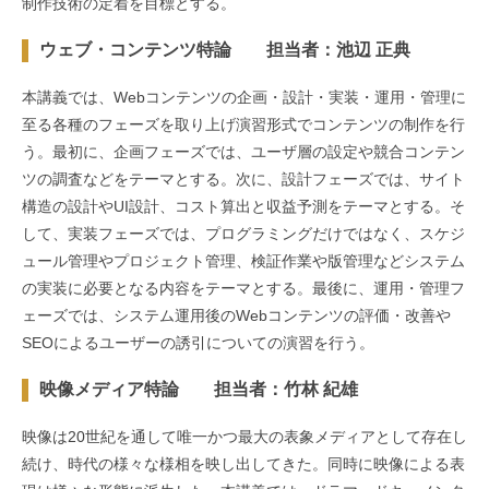
制作技術の定着を目標とする。
ウェブ・コンテンツ特論 担当者：池辺 正典
本講義では、Webコンテンツの企画・設計・実装・運用・管理に
至る各種のフェーズを取り上げ演習形式でコンテンツの制作を行
う。最初に、企画フェーズでは、ユーザ層の設定や競合コンテン
ツの調査などをテーマとする。次に、設計フェーズでは、サイト
構造の設計やUI設計、コスト算出と収益予測をテーマとする。そ
して、実装フェーズでは、プログラミングだけではなく、スケジ
ュール管理やプロジェクト管理、検証作業や版管理などシステム
の実装に必要となる内容をテーマとする。最後に、運用・管理フ
ェーズでは、システム運用後のWebコンテンツの評価・改善や
SEOによるユーザーの誘引についての演習を行う。
映像メディア特論 担当者：竹林 紀雄
映像は20世紀を通して唯一かつ最大の表象メディアとして存在し
続け、時代の様々な様相を映し出してきた。同時に映像による表