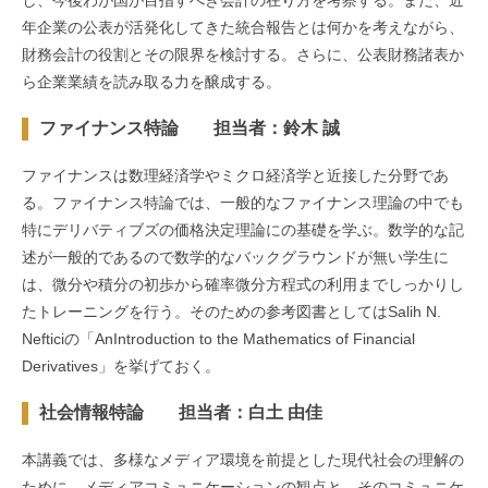
し、今後わが国が目指すべき会計の在り方を考察する。また、近
年企業の公表が活発化してきた統合報告とは何かを考えながら、
財務会計の役割とその限界を検討する。さらに、公表財務諸表か
ら企業業績を読み取る力を醸成する。
ファイナンス特論 担当者：鈴木 誠
ファイナンスは数理経済学やミクロ経済学と近接した分野であ
る。ファイナンス特論では、一般的なファイナンス理論の中でも
特にデリバティブズの価格決定理論にの基礎を学ぶ。数学的な記
述が一般的であるので数学的なバックグラウンドが無い学生に
は、微分や積分の初歩から確率微分方程式の利用までしっかりし
たトレーニングを行う。そのための参考図書としてはSalih N.
Nefticiの「AnIntroduction to the Mathematics of Financial
Derivatives」を挙げておく。
社会情報特論 担当者：白土 由佳
本講義では、多様なメディア環境を前提とした現代社会の理解の
ために、メディアコミュニケーションの観点と、そのコミュニケ