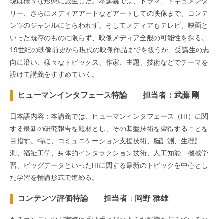
現は様々な形態に派生した。本講義では、ドラマ、ドキュメンタ
リー、さらにメディアアートなどアートしての映像まで、コンテ
ンツのジャンルにとらわれず、そしてメディアもテレビ、映画と
いった既存のものに限らず、映像メディア全般の可能性を探る。
19世紀の映像前史から現代の映像作品までを扱うが、受講生の志
向に沿い、様々なトピックス、作家、主題、技術などでテーマを
設けて講義をすすめていく。
ヒューマンインタフェース特論 担当者：武藤 剛
日本語内容：本講義では、ヒューマンインタフェース（HI）に関
する最新の研究報告を題材とし、その基盤技術を習得することを
目指す。特に、コミュニケーション支援技術、脳計測、生理計
測、福祉工学、身体的インタラクション技術、人工知能・機械学
習、ビッグデータといったHIに関する最新のトピックを中心とし
た学習を輪講形式で進める。
コンテンツ評価特論 担当者：岡野 雅雄