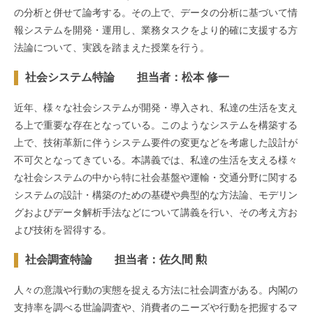
の分析と併せて論考する。その上で、データの分析に基づいて情
報システムを開発・運用し、業務タスクをより的確に支援する方
法論について、実践を踏まえた授業を行う。
社会システム特論 担当者：松本 修一
近年、様々な社会システムが開発・導入され、私達の生活を支え
る上で重要な存在となっている。このようなシステムを構築する
上で、技術革新に伴うシステム要件の変更などを考慮した設計が
不可欠となってきている。本講義では、私達の生活を支える様々
な社会システムの中から特に社会基盤や運輸・交通分野に関する
システムの設計・構築のための基礎や典型的な方法論、モデリン
グおよびデータ解析手法などについて講義を行い、その考え方お
よび技術を習得する。
社会調査特論 担当者：佐久間 勲
人々の意識や行動の実態を捉える方法に社会調査がある。内閣の
支持率を調べる世論調査や、消費者のニーズや行動を把握するマ