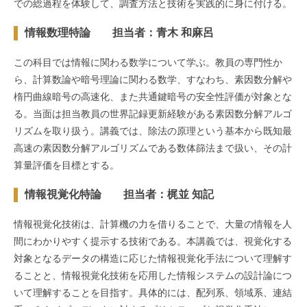
での総過程を体験して、調査方法と技術を実践的に身に付ける。
情報数理特論 担当者：青木 和麻呂
この科目では情報に関わる数学について学ぶ。教員の専門性か
ら、計算数論や暗号理論に関わる数学、すなわち、素因数分解や
楕円曲線暗号の高速化、また共通鍵暗号の安全性評価が対象とな
る。当面は担当教員の世界記録更新経験がある素因数分解アルゴ
リズムを取り扱う。講義では、除法の原理という基本から既知最
高速の素因数分解アルゴリズムである数体篩法まで扱い、その計
算量評価を目標とする。
情報視覚化特論 担当者：梶並 知記
情報視覚化技術は、計算機の力を借りることで、大量の情報を人
間にわかりやすく提示する技術である。本講義では、視覚化する
対象となるデータの構造に応じた情報視覚化手法について理解す
ることと、情報視覚化技術を応用した情報システムの設計論につ
いて理解することを目指す。具体的には、配列系、領域系、連結