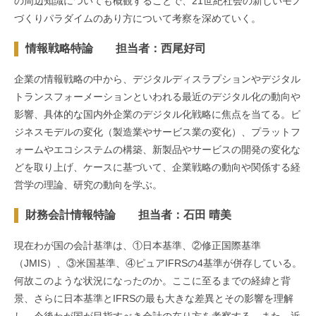
の周辺知識についても概観することで、21世紀社会の新しいモノ
づくりパラダイムのあり方について考察を深めていく。
情報戦略特論 担当者：西尾好司
企業の情報戦略の中から、デジタルディスラプションやデジタル
トランスフォーメーションといわれる最近のデジタル化の動向や
影響、具体的な国内外企業のデジタル化戦略に焦点を当てる。ビ
ジネスモデルの変化（製造業やサービス業の変化）、プラットフ
ォームやエコシステムの構築、新製品やサービスの開発の変化な
どを取り上げ、ケースに基づいて、企業戦略の動向や関係する経
営学の理論、研究の動向を学ぶ。
財務会計情報特論 担当者：石田 晴美
現在わが国の会計基準は、①日本基準、②修正国際基準
（JMIS）、③米国基準、④ピュアIFRSの4基準が併存している。
何故このような状況になったのか。ここに至るまでの経緯と背
景、さらに日本基準とIFRSの最も大きな差異とその影響を理解