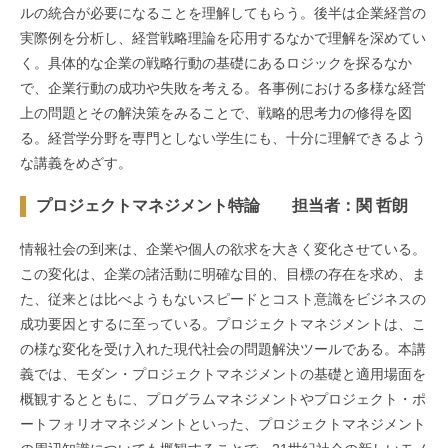
ルの統合が必要になることを理解してもらう。後半は企業経営の
実際例を分析し、経営戦略理論を応用するなかで理解を深めてい
く。具体的な企業の戦略行動の基礎にあるロジックを探るなか
で、企業行動の成功や失敗を考える。各事例における多様な経営
上の問題とその解決策をみることで、戦略的思考力の修得を図
る。経営学分野を専門としない学生にも、十分に理解できるよう
な講義をめざす。
プロジェクトマネジメント特論 担当者：関 哲朗
情報社会の到来は、企業や個人の欲求を大きく変化させている。
この変化は、企業の諸活動に明確な目的、目標の存在を求め、ま
た、従来とは比べようもないスピードとコスト意識をビジネスの
成功要因とするに至っている。プロジェクトマネジメントは、こ
の様な変化を受け入れた現代社会の問題解決ツールである。本講
義では、モダン・プロジェクトマネジメントの基礎と適用場面を
概観するとともに、プログラムマネジメントやプロジェクト・ポ
ートフォリオマネジメントといった、プロジェクトマネジメント