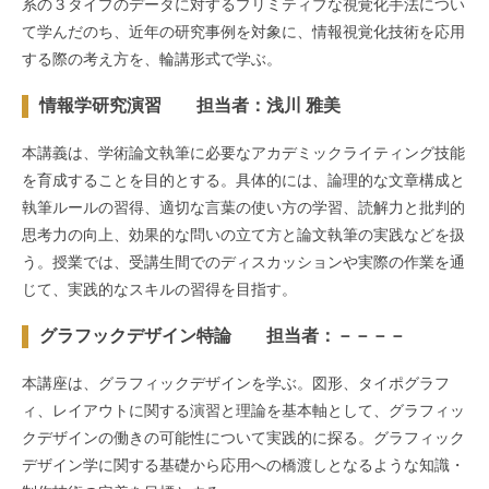
系の３タイプのデータに対するプリミティブな視覚化手法につい
て学んだのち、近年の研究事例を対象に、情報視覚化技術を応用
する際の考え方を、輪講形式で学ぶ。
情報学研究演習 担当者：浅川 雅美
本講義は、学術論文執筆に必要なアカデミックライティング技能
を育成することを目的とする。具体的には、論理的な文章構成と
執筆ルールの習得、適切な言葉の使い方の学習、読解力と批判的
思考力の向上、効果的な問いの立て方と論文執筆の実践などを扱
う。授業では、受講生間でのディスカッションや実際の作業を通
じて、実践的なスキルの習得を目指す。
グラフックデザイン特論 担当者：－－－－
本講座は、グラフィックデザインを学ぶ。図形、タイポグラフ
ィ、レイアウトに関する演習と理論を基本軸として、グラフィッ
クデザインの働きの可能性について実践的に探る。グラフィック
デザイン学に関する基礎から応用への橋渡しとなるような知識・