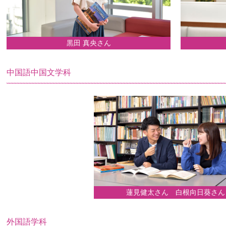
黒田 真央さん
中国語中国文学科
蓮見健太さん 白根向日葵さん
外国語学科