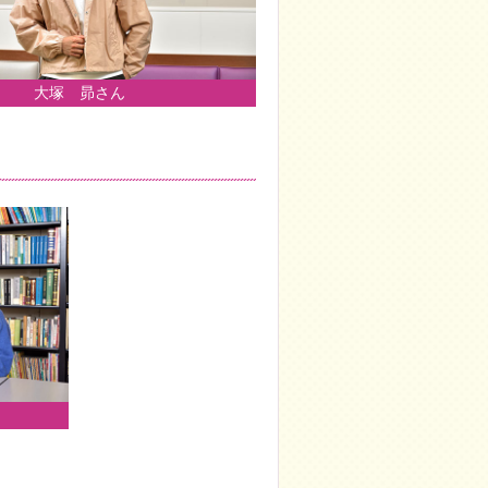
大塚 昴さん