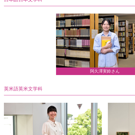
阿久澤実鈴さん
英米語英米文学科