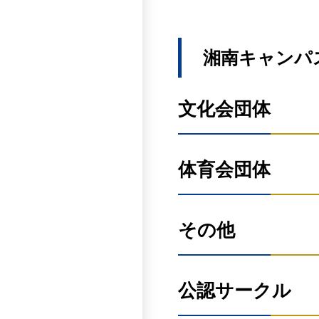
Instagram
Instagram
HP
Jet'sハイボール同好会
YouTube
X
Instagram
音楽友の会
女子ハンドボール部
湘南キャンパ
X
X
Instagram
Instagram
バドワイザーテニスクラ
X
文化会団体
Instagram
作詞作曲研究会
女子サッカー部
X
X
Instagram
Instagram
B-KIDS
HP
体育会団体
Instagram
TikTok
管弦楽団
X
プランタンテニスクラブ
音楽研究会
Instagram
男子バレーボール部
その他
X
X
X
Instagram
Instagram
Instagram
JAZZ研究会
弓道部
X
文教AIRS
公認サークル
映画製作研究部
Instagram
男子バスケットボール部
X
Instagram
YouTube
X
Instagram
ダンス部 BUZZ