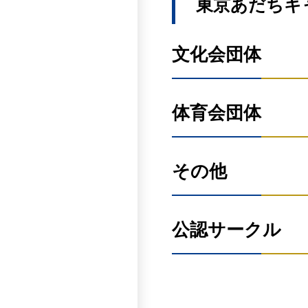
東京あだちキ
X
Instagram
BIT
Instagram
HP
Instagram
サッカー部
launa
X
Instagram
文化会団体
Instagram
アーリータイムズ-時期尚
ボランティア部
C・フラ
HP
Instagram
X
YouTube
ぶんこちゃんのしっぽ
Instagram
X
体育会団体
Instagram
Rire
アメリカンフットボール
Instagram
学習ボランティア部
なず
X
X
Instagram
国際料理探求の会
文化会本部
Instagram［あいせんパ
その他
Instagram
Wings with
Instagram［フラワーパ
X
ラグビー部
音楽研究会
Instagram
Instagram
Geranium
Instagram
体育会本部
漫画研究会
公認サークル
X
X
HP
卓球サークルAnyone
卓球部
文教大学東京あだち吹奏
ダンス部 BUZZ
X
Instagram
X
X
Instagram
学友会
和太鼓集団打組
出津龍
HP
Somecity
Instagram
Instagram
Instagram
X
Instagram
Instagram