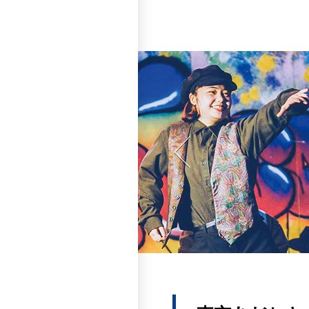
Instagram
X
学友会
茶道部
Instagram
筝曲部
X
SHUTTLES
Instagram
TikTok
X
Instagram
男子ソフトテニス部
Instagram
Instagram
X
Instagram
茅ヶ崎地区BBS会
吹奏楽部
バドミントン部
聳塔祭実行委員会
X
FLIP.F.C
Instagram
Instagram
子どもといっしょ
Wonde
X
Instagram
X
X
Instagram
男子硬式庭球部
Instagram
Instagram
HP
Instagram
広告企画部
FOG PARTY
バレーボール部
TikTok
テレビ研究会
X
Instagram
YouTube
Rookies
文藝會
男子ソフトボール部
X
X
Instagram
文教湘南ポケモンサーク
Instagram
放送部
SHONAN POWER
HP
武蔵 -殺陣剣舞会-
X
X
X
Instagram
Instagram
男子ハンドボール部
Leggings
HP
書道部
Instagram
DTM
X
X
Instagram
ライフセービング部
Instagram
野球部
anything
劇団NoN-SpoiL
Instagram
Instagram
HELVETICA
X