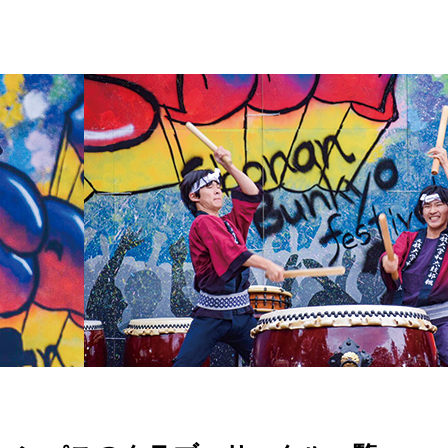
ダンス
企画・管理
茶道
団体名
筝曲
バドミントン
ソフトテニス
吹奏楽
青年ボランティア
バドミントン
r Kids
サッカー
ボランティア
学園祭企画
硬式テニス
フリーペーパーの制作
コンテンツ制作研究
バレーボール
野球
ソフトボール
文芸鑑賞・制作
ル
 STATION
ゲーム研究・大会参加
伝統舞踏研究
学内放送、レディオ湘南
ハンドボール
パソコンによる作曲
書道
サッカー
ライフセービング
野球
ソフトテニス