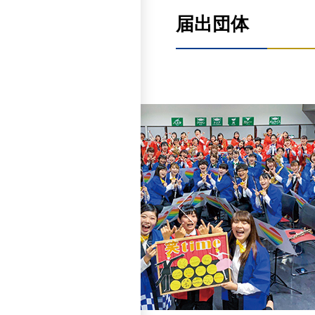
体育会本部
届出団体
合唱団コール・リンデ
X
X
Instagram
Instagram
HP
学友会総務部
Facebook
女子バレーボール部
X
X
Instagram
Instagram
吹奏楽部
HP
いけっち。
X
文化会本部
X
Instagram
X
Instagram
HP
女子バスケットボール部
Instagram
Facebook
X
Instagram
F.C.NUTS
体育会本部
X
室内合奏団
X
Instagram
X
女子ソフトテニス部
Instagram
Instagram
X
Instagram
G'z
藍蓼祭実行本部
Instagram
モダンフォークソングク
X
X
女子硬式庭球部
Instagram