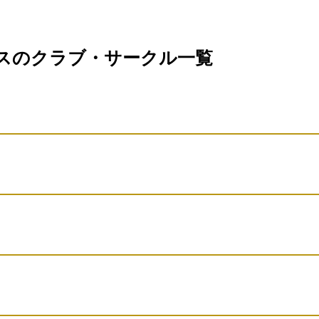
バレーボール
スのクラブ・サークル一覧
軽音楽
ハンドボール
ブ
硬式テニス
軽音楽
サッカー
バスケットボール
団体名
オーケストラ
硬式テニス
軽音楽
団体名
バレーボール
弓道
JAZZ
団体名
映画製作
アルティメット
バスケットボール