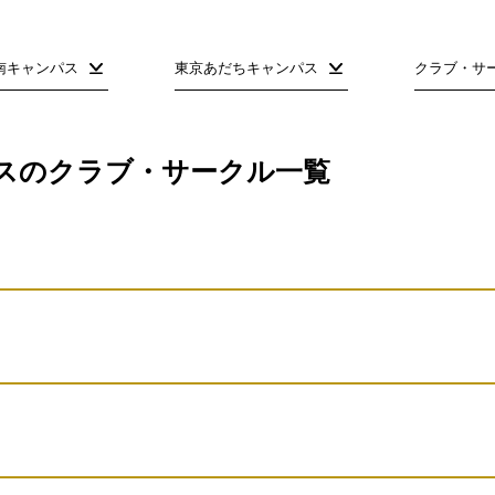
南キャンパス
東京あだちキャンパス
クラブ・サ
スのクラブ・サークル一覧
団体名
文化会統括
団体名