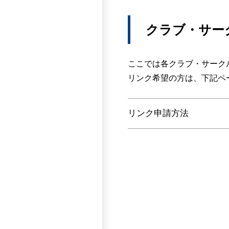
サイクリスツツーリング
バドミントン部
軟式野球部
Instagram
華叉祭実行委員会
スタクラ
Instagram
AZU
X
X
クラブ・サー
Instagram
Instagram
Instagram
SPREADS
HP
HOP
ウィッフルボールファミ
X
Instagram
X
聚光灯(すぽっとらいと）
ここでは各クラブ・サーク
バドミントン部
Instagram
Instagram
Instagram
Instagram
リンク希望の方は、下記ペ
Karon
ひろよ
X
ラクロス部
@teams
バレーボール部
Instagram
Instagram
Instagram
リンク申請方法
Instagram
X
TikTok
Instagram
ハモハモ
Colorer（クロレ）
陸上競技部
X
Instagram
Instagram
自主制作
Instagram
YouTube
剣道俱楽部
水泳部
文教ゲーミング
Instagram
Instagram
X
Einsatz Wind Ensemble
Instagram
X
Instagram
スポーツサークルVAMO
創作ダンス部