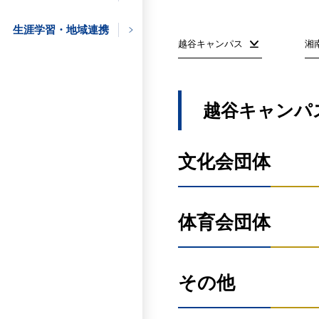
の方
生涯学習・地域連携
越谷キャンパス
湘
の方
越谷キャンパ
の方
文化会団体
企業の方
体育会団体
文化会本部
その他
X
Instagram