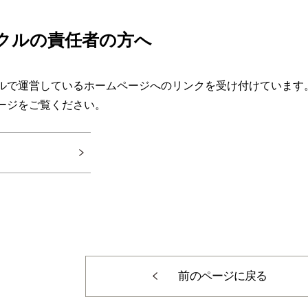
クラブ
B.C.T.C
サイクリング
バドミントン
スタクラ
軟式野球
筋トレ
クルの責任者の方へ
学園祭企画
リー
ボランティア
ダンス
ウィッフルボール
ルで運営しているホームページへのリンクを受け付けています
演劇
バドミントン
ージをご覧ください。
ボランティア
バレーボール
ラクロス
球技・ドローン
バレーボール
音楽・歌
陸上
アカペラ
創作作品の制作・展示
剣道
水泳
eスポーツ
前のページに戻る
吹奏楽
S