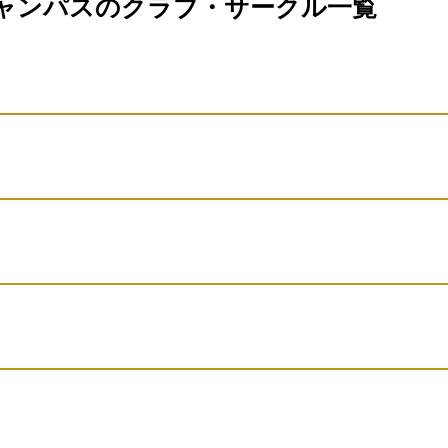
ャンパスのクラブ・サークル一覧
演劇
バスケットボール
バスケットボール
バレーボール
サッカー
早-
フープ
野球
ボランティア
動物愛護ボランティア
団体名
ソフトテニス
部
なの会
アメリカンフットボール
ボランティア
料理探求
ート］
団体名
ート］
バドミントン
ラグビー
軽音楽
ゲーム作り
漫画・イラスト制作
団体名
楽部
卓球
卓球
吹奏楽
ダンス
バスケットボールボール
和太鼓
団体名