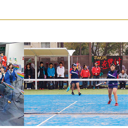
体育会統括
団体名
合唱
学友会統括
団体名
バレーボール
サッカー
吹奏楽
文化会統括
バスケットボール
サッカー
体育会統括
室内楽
ソフトテニス
バスケットボール
ラブ
軽音楽
学園祭企画
硬式テニス