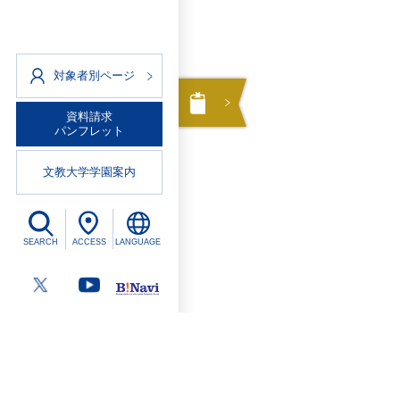
Instagram
X
スマブラサークル
Instagram
Instagram
茶道倶楽部
X
snap
Instagram
対象者別ページ
X
剣道部
ラリアット
Instagram
Instagram
資料請求
造形サークル
Do
パンフレット
ハルスポ
Sf!da（スフィダ）
弓道部
Instagram
文教大学学園案内
Instagram
写真表現サークル
デジヴ
Rallys
X
Instagram
Instagram
coco
空手道部
Instagram
SEARCH
ACCESS
LANGUAGE
X
Instagram
健康栄養サークル
文教ツーリストクラブ
Instagram
劇団Basic
X
ローターアクトクラブ
Instagram
創作研究会
ページトップ
Instagram
お笑いサークル
びぃんBa
REST Poker Circle