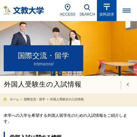
ACCESS
SEARCH
資料請求
国際交流・留学
Internaional
外国人受験生の入試情報
ホーム
国際交流・留学
外国人受験生の入試情報
本学への入学を希望する外国人留学生のための入試情報をご紹介しま
す。