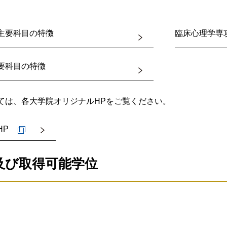
心理学理論およびさまざまな領域（発達、学校、家族、医療、
生を模索でき、対話を通じて問題解決を行うことができる。
る。
の高度な知識や技法を学び、公認心理師または臨床心理士、あ
性への深い理解に基づき人や社会に関わることができる。
主要科目の特徴
臨床心理学専
るために実習及びそのスーパービジョンや指導を重視する。
つ人。
者としての一人一人の学生のいっそう豊かな人間性づくりを促
程
を積極的に行う意欲のある人。心理臨床家として自立するに相
要科目の特徴
性及び総合性に立つ授業運営を心がける。
。
の援助、家族関係の援助、社会福祉的援助、地域活動や生涯学
指導担当教員との対話によって進められる。
容
学及び社会福祉学などの学際性・総合性に立った研究及び実践
員は研究指導計画を提示する。
ては、各大学院オリジナルHPをご覧ください。
決ができる。
関して、国が定めた学部における公認心理師指定25科目にある
につき各学年3人以内の少人数制で、教員ごとに時間を設定し
的・総合的知見を基礎に学問的な知識、実践活動、研究の3領
き、それをもとにして論文の執筆に必要とされる読解力、表現
HP
下、研究は学生自らが主体的に計画、立案して進める。
かな人間性、人間科学の視点及び高度な専門性を備える職業人
員からの助言も受けられる。専攻全体で学生の研究活動を支援
に関する基礎的な技能を習得していること。
及び取得可能学位
2年次6月に開催される中間報告会でそれぞれ研究の進展状況を
後期課程
ならず関連する職種の業務を総合的に理解し、適切な言動を判
れ、研究の一層の充実が図られる。
ていること。
かかわる高度な知見や技能を有するとともに、人間科学の観点
キュラムです。
の学習姿勢を有し、自立した生活を送ることができること。
程
学問の知見や方法を踏まえ、自らの専門性によって課題解決に
針（入試種別とその評価方法）
性及び総合性を身につけ、さらに人間科学の主な方法（量的方