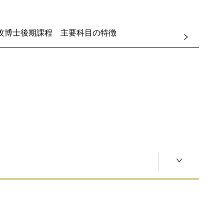
司法、産業、福祉等）の臨床心理学について学べるよう
るいはその両方の資格を取得し、心理臨床家として社会
攻博士後期課程 主要科目の特徴
すように教員は各授業内で配慮する。
応しい誠実さや真摯な態度を有しているか、その実現の
習の援助などを高い専門性によって実践できる。
に裏付けられた人間と社会に関する幅広い見識と、高い
ような基礎的内容を十分に理解していること。
指導が行われる。
域を総合的に遂行できる。
力、を含む専門知識と教養と執筆のためのスキルを習得
として社会に貢献できる。
する体制がとられている。
報告する。この場では指導教員以外の教員や他の学生との
断でき、その内容を的確に伝える基礎的なコミュニケー
である学際性・総合性の視点によって対象を捉えること
取り組むことや、人間の心理と社会に関する総合的な理
法・質的方法）を修得し、それらを背景にそれぞれの専