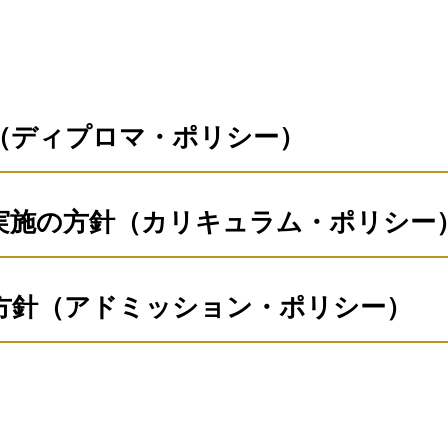
（ディプロマ・ポリシー）
研究上の目的を踏まえ、以下の能力を身につけ、さらに各専攻
実施の方針（カリキュラム・ポリシー
合格した者に修士または博士の学位を授与します。
課程
ような教育方針にそって教育課程を編成しています。
方針（アドミッション・ポリシー）
の知見と臨床体験を背景とする質の高い臨床技能が実践できる
課程
かな人間性、及び科学性を自らのものとし、公認心理師や臨床
ような学生を求めています。
床心理士試験に合格し心理臨床家として活躍できる有能な人材
貢献することができる。
の個別性と、客観的視点を備えた研究ができる（理論と実践を
修士課程
りできる）。