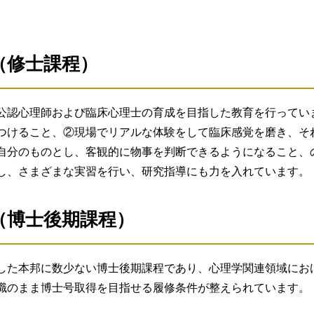
を備えた独創的な研究を行うことができる。
専攻
課程
修了に必要な単
課程修了後、人間科学に基づく広い視野及び、高い専門性と実
さない社会」の実現に向け、人間愛を基盤にした豊かな人間性
成しています。
で既に学び、本専攻が求める学生像を理解し、学びへの志向と
し社会に貢献できる。
必修
とを目的とします。出願書類および小論文、口頭試問によって
（修士課程）
践するため、さらには修士論文作成のための研究方法を理解す
判断力・表現力」「主体性を持って多様な人々と協働して学ぶ
めの講義科目に加え、諸課題解決を可能にする実践的な体験を
修士課程
選択
公認心理師および臨床心理士の育成を目指した教育を行ってい
学生と教員あるいは学生同士の意見交換を積極的に行い、学生
学力、論理的思考力、主体的に学ぶ態度、志望動機、学修意欲
つけること、②現場でリアルな体験をして臨床感覚を磨き、そ
について、小論文、口頭試問、卒業論文、研究計画などを総合
学及び社会福祉学に関する科目を選択科目としてバランスよく
修士論文
自分のものとし、客観的に物事を判断できるようになること、
を柔軟に履修できるようにする。
臨床心理学専攻
し、さまざまな実習を行い、研究指導にも力を入れています。
を理解し、大学院教育を受けるために必要な学力の3要素「知
指導担当教員との対話によって進められる。
必修
て学ぶ態度」に加えて「研究を主体的に遂行できる能力」を筆
員は研究指導計画を提示する。
（博士後期課程）
の試験では主として「知識・技能」「思考力・表現力」を中心
教員があらかじめ定めた時間に、研究内容に関して、個別及び
博士後期課程
選択
度」「研究を主体的に遂行できる能力」を中心に専攻での教育
2年次6月に開催される中間報告会でそれぞれ研究の進展状況を
れ、研究の一層の充実が図られる。
博士論文
した本邦に数少ない博士後期課程であり、心理学関連領域にお
員からの助言も受けられる。専攻全体で学生の研究活動を支援
職のまま博士号取得を目指せる履修条件が整えられています。
博士後期課程
必修