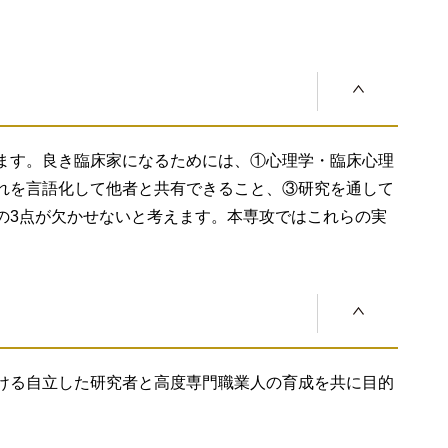
位等
取得可能学位
践的能力を持った人材を養成するために次のような教育
を持ち、高度な専門性と人間科学の視点を組み合わせ、
熱意を持ち、人間科学部教員の推薦を受けたものの中か
25
、大学院教育を受けるために必要な学力の3要素「知
るための科目を必修科目として配置する。
態度」に加えて「研究を主体的に遂行できる能力」を総
修士
促す演習科目を可能な限り対応配置する。
18
（心理学）
ます。良き臨床家になるためには、①心理学・臨床心理
の論理的考察能力や討論能力を高める。
、将来のビジョン、大学での学習・諸活動の状況、社会
れを言語化して他者と共有できること、③研究を通して
的に評価して合否を判定します。
配置し、それぞれの専門に関わる科目だけでなく、人間
の3点が欠かせないと考えます。本専攻ではこれらの実
識・技能」「思考力・判断力・表現力」「主体性を持っ
12
記試験と口頭試問によって総合的に評価します。心理
に、口頭試問では「判断力」「主体性を持って多様な
博士
ゼミ形式で行う。
4
（心理学）
・研究に必要とされる基礎学力を評価して合否を判定し
報告する。この場では指導教員以外の教員や他の学生との
ける自立した研究者と高度専門職業人の育成を共に目的
する体制がとられている。
6