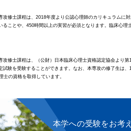
を理解し、出願書類および筆記試験、口頭試問によって、大学
考力・判断力・表現力」「主体性を持って多様な人々と協働し
専攻修士課程は、2018年度より公認心理師のカリキュラムに
ます。
いることや、450時間以上の実習が必須となります。臨床心理
行するために必要な基礎的な学力、論理的思考力等を英語によ
ン、大学・大学院修士課程での学習・諸活動の状況、社会の諸
、研究計画書などの書類審査を加えて総合的に評価して合否を
専攻修士課程は、（公財）日本臨床心理士資格認定協会より第
を理解し、出願書類および筆記試験もしくは小論文と研究業績
定試験を受験することができます。なお、本専攻の修了生は、1
3要素「知識・技能」「思考力・判断力・表現力」「主体性を
心理士の資格を取得しています。
能力」を総合的に評価します。
行するために必要な基礎的な学力、論理的思考力等を英語の筆
意欲、将来のビジョン、大学・大学院修士課程での学習・諸活
研究計画書などの書類審査を加えて総合的に評価して合否を判
士課程
本学への受験をお考