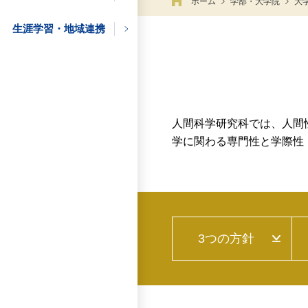
ホーム
学部・大学院
大
生涯学習・地域連携
の方
の方
人間科学研究科では、人間
学に関わる専門性と学際性
の方
企業の方
3つの方針