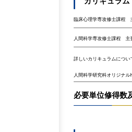
カリキュラム
さまざまな立場の臨床
求める学生像
多様性社会において共
に多様な科目を配置す
心理学及び臨床心理学
人間愛を基盤とし人間
臨床心理学専攻修士課程 
臨床実践の能力を高め
に貢献したい意欲を持
将来の臨床心理の実践
人間科学専攻修士課
臨床心理学領域の研究
人間科学専攻修士課程 主
教員は人間科学の学際
可能性を有している人
心身の健康維持・増進
研究指導は学生と研究
学んできてほしい内
心理学、社会学、教育
各年度の初めに教
詳しいカリキュラムについ
専門性に基づく課題解
心理学・臨床心理学に
ゼミは一人の教員
人間科学の有する学際
研究を主体的に遂行で
人間科学研究科オリジナル
指導教員の指導の
人間愛を基盤とする豊
していること。
必要に応じ他の教
心理療法・心理査定法
必要単位修得数
1年次10月及び
臨床心理学専攻博士
心理臨床の対象者のみ
質疑や議論が行わ
ション力を持ち合わせ
それぞれの専門領域に
※2026年度入学生用カリ
ができる。
研究者・実践者として
人間科学専攻修士課
人間科学を構成する諸
入学者選抜の基本方
人間科学の観点である学際