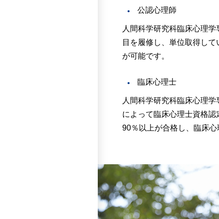
本専攻が求める学生像
公認心理師
素「知識・技能」「思
人間科学研究科臨床心理学
力」を総合的に評価し
目を履修し、単位取得して
具体的には、研究を遂
が可能です。
修意欲、将来のビジョ
す。さらに、修士論文
臨床心理士
社会人入学選考
人間科学研究科臨床心理学
本専攻が求める学生像
によって臨床心理士資格認
るために必要な学力の
90％以上が合格し、臨床
を主体的に遂行できる
具体的には、研究を遂
態度、志望動機、学修
問により、修士論文、
人間科学専攻修