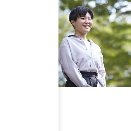
求める学生像
心理学、社会学、教育
主体的に行う意欲のあ
高い課題解決能力を身
学んできてほしい内
4年制大学で学ぶ心理
育を受けるために必要
けていること。
4年制大学の学ぶ基礎
ションの方法等）を修
入学者選抜の基本方
学内推薦入学選考
文教大学の人間科学部
たいとする意欲と熱意
績、卒業研究の内容、