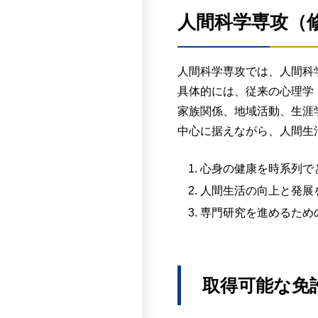
求める学生像
臨床心理学専攻博士
人間科学専攻（
当該専門領域の修士に
当該専門領域において
博士の学位取得に向け
が有機的に結びつくよ
人間科学専攻では、人間科
社会人は、臨床⼼理⼠
研究指導及び授業は、
具体的には、従来の心理学
に従事している人。
偏見や差別を廃し他者
家族関係、地域活動、生涯
学んできてほしい内
中心に据えながら、人間生
心理学・臨床心理学の
心身の健康を時系列で
研究を主体的に遂行で
人間生活の向上と発展
していることに加えて
専門研究を進めるため
心理臨床の対象者のみ
ション力を持ち合わせ
研究者・実践者として
入学者選抜の基本方
取得可能な免
一般入学選考