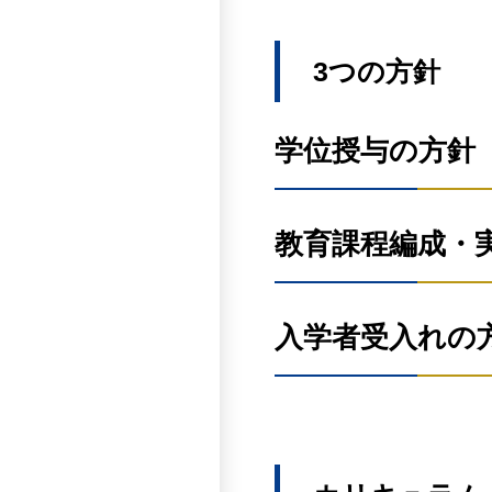
3つの方針
学位授与の方針
人間科学研究科では、教育
教育課程編成・
修了し、学位論文の審査に
臨床心理学専攻修士
人間科学研究科では、次の
入学者受入れの
心理学及び臨床心理学
臨床心理学専攻修士
人間愛を基盤とする豊
人間科学研究科では、次の
公認心理師国家試験及び臨
助などを通じて社会に
成しています。
心理臨床を踏まえ、人
臨床心理学専攻
たり学会等で発表した