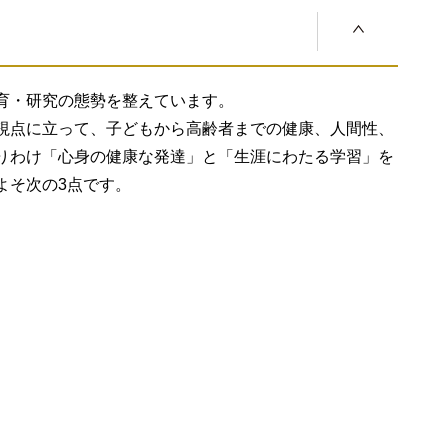
修士
を養成するために、講義科目と演習科目及び研究指導と
24
（人間科学）
を踏まえることのできる人。
育・研究の態勢を整えています。
5年以内に有給で週3⽇以上、通算2年以上⼼理臨床業務
視点に立って、子どもから高齢者までの健康、人間性、
導を進める。
りわけ「心身の健康な発達」と「生涯にわたる学習」を
よそ次の3点です。
力、を含む専門知識と教養と執筆のためのスキルを習得
断でき、その内容を的確に伝える基礎的なコミュニケー