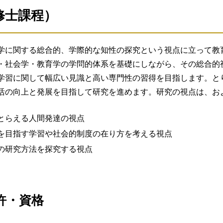
後期課程
修士課程）
相応しい知識・技能及び研究成果を有している人。
優れた博士論文を作成し、さらには自立した研究者及び指導者
人間科学専攻
修士課程
選択
研鑽を重ねると共に、これにあたり人間科学の学際性・総合性
うに教育課程を編成する。
学に関する総合的、学際的な知性の探究という視点に立って教
、公認心理師等、臨床⼼理関連資格取得後2年以上経過し、最近
学生と教員との対話によって進められる。
修士論文
・社会学・教育学の学問的体系を基礎にしながら、その総合的
尊重を重視することを学生に伝える姿勢によって授業や研究指
学習に関して幅広い見識と高い専門性の習得を目指します。と
容
活の向上と発展を目指して研究を進めます。研究の視点は、お
基礎的内容を幅広く十分に理解していること。
とらえる人間発達の視点
き、それをもとにして論文の執筆に必要とされる読解力、表現
を目指す学習や社会的制度の在り方を考える視点
、その成果を示すことができること。
の研究方法を探究する視点
ならず関連する職種の業務を総合的に理解し、適切な言動を判
ていること。
の学習姿勢を有し、自立した生活を送ることができること。
針（入試種別とその評価方法）
許・資格