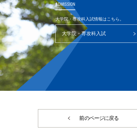
ADMISSION
学または社会福祉学などを専門としながらも、人間科学の視点
大学院・専攻科入試情報はこちら。
る人。
につけ、将来、それを社会に役立てたいという意欲のある人。
大学院・専攻科入試
容
学、社会学、教育学、社会福祉学のいずれか、もしくはその他
な学力である「知識・技能」「思考力・判断力・表現力」「主
的なスタディ・スキルズ（文献の探し方、論文・レポートの書
得していること。
針（入試種別とその評価方法）
前のページに戻る
で既に学び、本学部教員の推薦を前提とし、本専攻を専願とす
のある入学者を選抜することを目的とします。学内推薦入学選
学習意欲、本専攻での教育を受けるために必要な学力（「知識