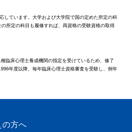
院博士後期課程で教育を受けるために必要な学力の3要
て学ぶ態度」に加えて「研究を主体的に遂行できる能
対応しています。大学および大学院で国の定めた所定の科
士の所定の科目も履修すれば、両資格の受験資格の取得
る筆記試験で、また、主体的に学ぶ態度、志望動機、学
問題に対する関心については口頭試問により評価しま
判定します。
1種臨床心理士養成機関の指定を受けているため、修了
、口頭試問によって、大学院博士後期課程で教育を受け
996年度以降、毎年臨床心理士資格審査を受験し、例年
持って多様な人々と協働して学ぶ態度」に加えて「研究
記試験もしくは小論文と研究業績により、主体的に学ぶ
動の状況、社会の諸問題に対する関心については口頭試
定します。
えの方へ