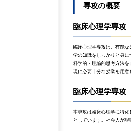
解及び学術性や実践性
専攻の概要
研究科
門性・実践性を深め、修士
学内推薦入学選考
「誰一人として取り残
方針にそって教育課程を編
文教大学の人間科学部
さまざまな人々と協働
ら入学者を選抜するこ
臨床心理学専攻
人間科学を理解及び実
識・技能」「思考力・
知識や思考を深めるた
合的に評価します。
臨床心理学専攻は、有能な
講義科目であっても、
具体的には、基礎的な
学の知識をしっかりと身に
の諸問題に対する関心
心理学、社会学、教育
科学的・理論的思考方法を
一般入学選考
科学として関わる科目
現に必要十分な授業を用意
本専攻の求める学生像
研究指導は学生と研究
て多様な人々と協働し
各年度の初めに教
臨床心理学専攻
学・臨床心理学・語学
研究指導は、指導
人間科学研究科
人々と協働して学ぶ態
1年次10月及び
ます。
質疑や議論が行わ
本専攻は臨床心理学に特化
必要に応じ他の教
としています。社会人が現
臨床心理学専攻