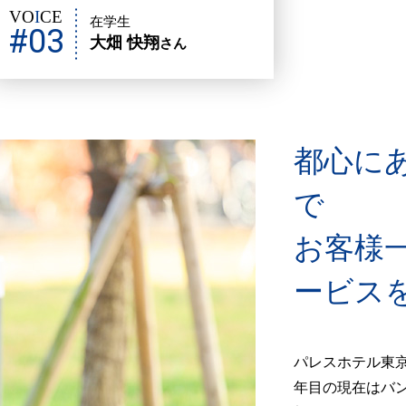
VO
I
CE
在学生
#03
大畑 快翔
さん
都心に
で
お客様
ービス
パレスホテル東京
年目の現在はバ