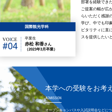
部署を経験でき
ご提案の幅が広
らいただく感謝
学び、中でも印
国際観光学科
ピタリティに直
スを提供したい
卒業生
VO
I
CE
#04
赤松 和香
さん
（2023年3月卒業）
本学への受験をお考
ADMISSION
オープンキャンパスや入試説明会などにつ