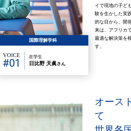
イで現地の子ど
験を生かした実
的な目から、開
来は、アフリカ
最適な解決策を
国際理解学科
す。
VO
I
CE
在学生
#01
日比野 天眞
さん
オース
て
世界各