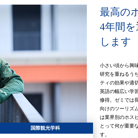
最高の
4年間
します
小さい頃から興
研究を重ねるう
ティの効果や適
英語の幅広い学
修得。ゼミでは
向けのツーリズ
は業界別のホス
とって何が重要
国際観光学科
す。