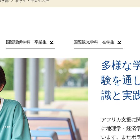
際学部
在学生・卒業生の声
国際理解学科 卒業生
国際観光学科 在学生
多様な
験を通
識と実
アフリカ支援に
に地理学・経済
います。またボ