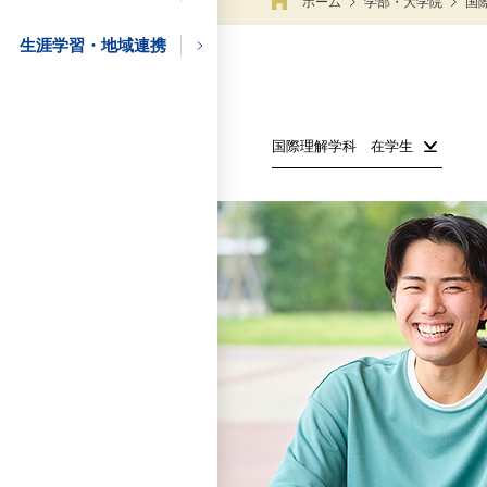
ホーム
学部・大学院
国
生涯学習・地域連携
の方
の方
国際理解学科 在学生
の方
企業の方