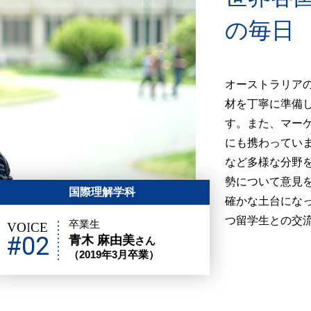
の毎日
オーストラリア
材を丁寧に準備
す。また、マー
にも携わってい
など多様な分野
勢について意見
国際理解学科
確かな土台にな
つ留学生との交
卒業生
VO
I
CE
#02
青木 麻由美
さん
（2019年3月卒業）