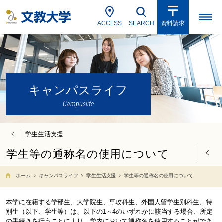
ACCESS
SEARCH
資料請求
キャンパスライフ
Campuslife
学生生活支援
学生等の通称名の使用について
ホーム
キャンパスライフ
学生生活支援
学生等の通称名の使用について
本学に在籍する学部生、大学院生、専攻科生、外国人留学生別科生、特
別生（以下、学生等）は、以下の1～4のいずれかに該当する場合、所定
の手続きを行うことにより、学内において通称名を使用することができ