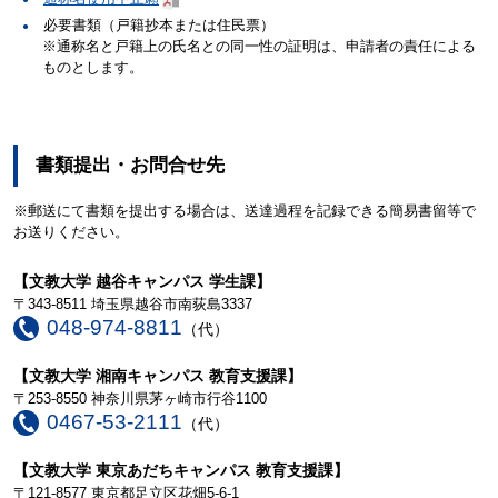
必要書類（戸籍抄本または住民票）
※通称名と戸籍上の氏名との同一性の証明は、申請者の責任による
ものとします。
書類提出・お問合せ先
※郵送にて書類を提出する場合は、送達過程を記録できる簡易書留等で
お送りください。
【文教大学 越谷キャンパス 学生課】
〒343-8511 埼玉県越谷市南荻島3337
048-974-8811
（代）
【文教大学 湘南キャンパス 教育支援課】
〒253-8550 神奈川県茅ヶ崎市行谷1100
0467-53-2111
（代）
【文教大学 東京あだちキャンパス 教育支援課】
〒121-8577 東京都足立区花畑5-6-1