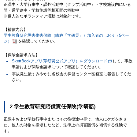
正課中・大学行事中・課外活動中（クラブ活動中）・学校施設内にいる
間・通学途中・学校施設等相互間の移動中
※個人的なボランティア活動は対象外です。
【補償内容】
学生教育研究災害傷害保険（略称「学研災」）加入者のしおり（5ペー
ジ）
を確認してください。
【保険金請求方法】
SkettBookアプリ(学研災公式アプリ）をダウンロード
して、事故
申請および保険金請求について確認してください。
事故発生後すみやかに各校舎の保健センター医務室に報告してくだ
さい。
2.学生教育研究賠償責任保険(学研賠)
正課中および学校行事中またはその往復途中等で、他人にケガをさせ
た、他人の財物を損壊したなど、法律上の損害賠償を補償する保険で
す。