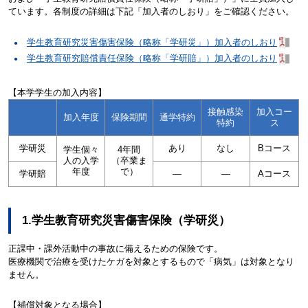
ています。各制度の詳細は下記「加入者のしおり」をご確認ください。
学生教育研究災害傷害保険（略称「学研災」）加入者のしおり
学生教育研究賠償責任保険（略称「学研賠」）加入者のしおり
【本学学生の加入内容】
接触感染
加入コー
加入年度
保険期間
通学特約
特約
ス
学研災
あり
なし
Bコース
学生個々
4年間
人の入学
（卒業ま
年度
で）
学研賠
―
―
Aコース
1.学生教育研究災害傷害保険（学研災）
正課中・課外活動中の事故に備えるための保険です。
医療機関で治療を受けたケガを対象とするもので「病気」は対象となり
ません。
【補償対象となる場合】