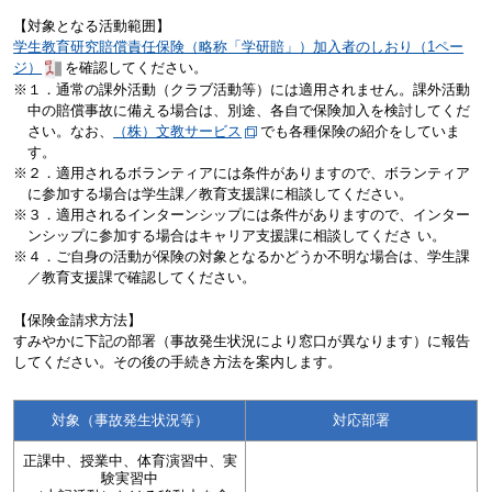
【対象となる活動範囲】
学生教育研究賠償責任保険（略称「学研賠」）加入者のしおり（1ペー
ジ）
を確認してください。
※１．通常の課外活動（クラブ活動等）には適用されません。課外活動
中の賠償事故に備える場合は、別途、各自で保険加入を検討してくだ
さい。なお、
（株）文教サービス
でも各種保険の紹介をしていま
す。
※２．適用されるボランティアには条件がありますので、ボランティア
に参加する場合は学生課／教育支援課に相談してください。
※３．適⽤されるインターンシップには条件がありますので、インター
ンシップに参加する場合はキャリア⽀援課に相談してくださ い。
※４．ご⾃⾝の活動が保険の対象となるかどうか不明な場合は、学⽣課
／教育⽀援課で確認してください。
【保険金請求方法】
すみやかに下記の部署（事故発生状況により窓口が異なります）に報告
してください。その後の手続き方法を案内します。
対象（事故発生状況等）
対応部署
正課中、授業中、体育演習中、実
験実習中