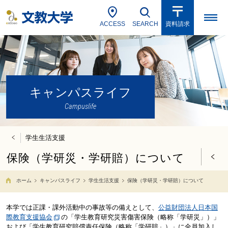
ACCESS
SEARCH
資料請求
キャンパスライフ
Campuslife
学生生活支援
保険（学研災・学研賠）について
ホーム
キャンパスライフ
学生生活支援
保険（学研災・学研賠）について
本学では正課・課外活動中の事故等の備えとして、
公益財団法人日本国
際教育支援協会
の「学生教育研究災害傷害保険（略称「学研災」）」
および「学生教育研究賠償責任保険（略称「学研賠」）」に全員加入し