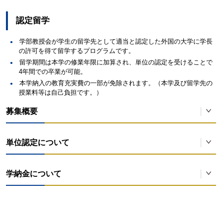
大学
※1 春学期募集・秋学期募集に派遣する人数は、合わせて計2名以内です
認定留学
募集時期は年度により異なります。必ず国際交流課へ確認してくださ
韓国外国語大学校
各2名以内
学部教授会が学生の留学先として適当と認定した外国の大学に学長
韓国
韓国極東大学校
の許可を得て留学するプログラムです。
留学期間は本学の修業年限に加算され、単位の認定を受けることで
誠信女子大学校
2名以内(※6)
4年間での卒業が可能。
本学納入の教育充実費の一部が免除されます。（本学及び留学先の
北京外国語大学
各2名以内
授業料等は自己負担です。）
中国
（※6）
華東師範大学
募集概要
秋学期募集
認定留学について
単位認定について
説明会開催 7月、10月頃
対象者：教育学部・人間科学部・文学部・情報学部・国際学部・経営学
出願締切 1月頃
部に在籍し、所属学部教授会を経て学長から認定留学の許可を得た者。
留学期間は本学の修業年限としてカウントされ、留学先で修得した単位
学納金について
も本学の単位として認定されますので、4年間で卒業することが可能で
中国語研修／認定留学プログラムについて
す。
国
派遣先大学名
派遣人
本学および留学先の授業料等は自己負担となりますが、本学の教育充実
対象者：文学部日本語日本文学科・文学部中国語中国文学科に在籍し、
費の一部が免除されます。
文学部教授会を経て学長から認定留学の許可を得た者。
2名以
ベトナム
FPT大学