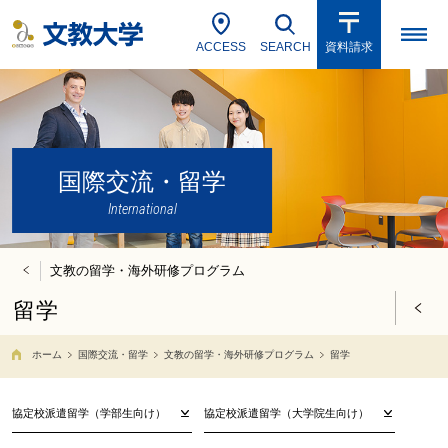
ACCESS
SEARCH
資料請求
国際交流・留学
International
文教の留学・海外研修プログラム
留学
ホーム
国際交流・留学
文教の留学・海外研修プログラム
留学
協定校派遣留学（学部生向け）
協定校派遣留学（大学院生向け）