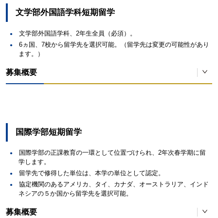
（※6
中国、台湾の認定校9校への自費による個人留学で、中国語を集中的に学
文学部外国語学科短期留学
ぶことができます。留学の時期は原則として、2年次秋学期から4年次春
学期までです。出願条件に語学基準はありませんが、選考面接を実施し
文学部外国語学科、2年生全員（必須）。
ています。
6ヵ国、7校から留学先を選択可能。（留学先は変更の可能性があり
ワシントン州立エドモ
ンズ大学
ます。）
国
認定校
募集概要
米国(※1)
各3名以
首都師範大学（北京）
北京外国語大学（北京）
対象者：文学部外国語学科2年生全員（必須）
南開大学（天津）
ジェームズタウンコミ
中国
西安外国語大学（西安）
ュニティカレッジ
留学先
（JCC）
華東師範大学（上海）
国際学部短期留学
同済大学（上海）
国
2名以
韓国
誠信女子大学校
国際学部の正課教育の一環として位置づけられ、2年次春学期に留
台湾師範大学（台北）
（※6
マレーシア
アジアパシフィック大学
学します。
台湾
政治大学（台北）
留学先で修得した単位は、本学の単位として認定。
成功大学（台南）
南開大学
2名以
アイルランド
ダブリンシティ大学付属語学学校
協定機関のあるアメリカ、タイ、カナダ、オーストラリア、インド
中国
北京外国語大学
ネシアの５か国から留学先を選択可能。
クライストチャーチカレッジ（カン
各2名以
ニュージーランド
（※6
ワイカト大学
華東師範大学
募集概要