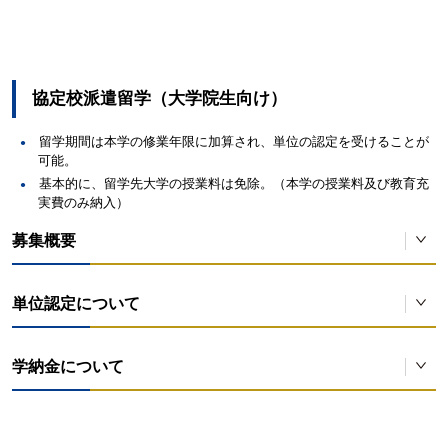
出願締切 6月頃（※2）
基本的に、留学先大学の授業料は免除、本学への授業料及び学籍維持費
の納入となります。
国
派遣先大学名
派遣人数
協定校派遣留学（大学院生向け）
留学期間は本学の修業年限に加算され、単位の認定を受けることが
可能。
基本的に、留学先大学の授業料は免除。（本学の授業料及び教育充
実費のみ納入）
ニュージーランド
カンタベリー大学
2名以内
募集概要
対象者：言語研究科に在籍し、出願資格を満たし選考に合格した者。
単位認定について
国
派遣先大学名
派
留学期間は本学の在学年数に算入され、そのうち1年までは修業年限に算
学納金について
2名以内
入することができます。派遣先で修得した単位として認定を受けること
ベトナム
FPT大学
（※6）
ができるため、2年間で修了することも可能です。
2
中国
北京外国語大学
基本的に、留学先大学の授業料は免除、本学への授業料及び教育充実費
（
デュッセルドルフ
の納入となります。
ドイツ
2名以内