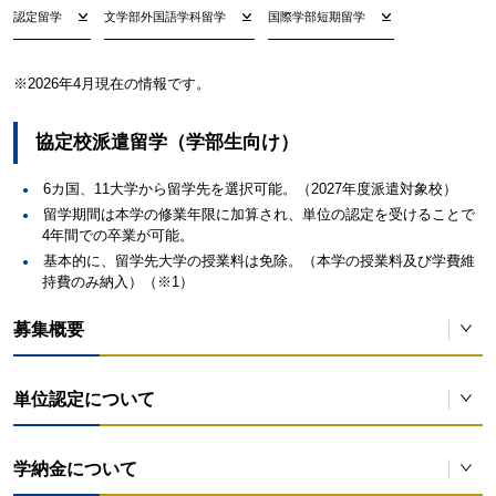
認定留学
文学部外国語学科留学
国際学部短期留学
※2026年4月現在の情報です。
協定校派遣留学（学部生向け）
6カ国、11大学から留学先を選択可能。（2027年度派遣対象校）
留学期間は本学の修業年限に加算され、単位の認定を受けることで
4年間での卒業が可能。
基本的に、留学先大学の授業料は免除。（本学の授業料及び学費維
持費のみ納入）（※1）
募集概要
対象者：教育学部・人間科学部・文学部・情報学部・国際学部・経営学
単位認定について
部に在籍し、出願資格を満たし選考に合格した者。
春学期募集
留学期間は本学の修業年限に加算され、派遣先で修得した単位として認
学納金について
定を受けることができるため、4年間で卒業することも可能です。
説明会開催 1月、4月、5月頃