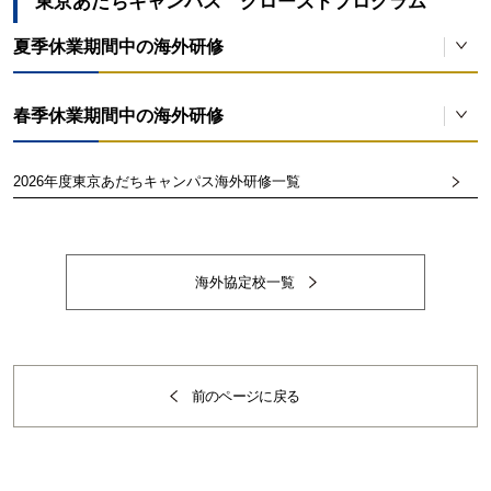
東京あだちキャンパス クローズドプログラム
対象
研修先
中国日本語教育研修
夏季休業期間中の海外研修
文学部
マルタ共和国
対象
研修先
ニューヨーク国連研修
春季休業期間中の海外研修
文学部 3年生以上
大学院言語文化研究科
中国
対象
研修先
※諸条件あり
エンデラン大学夏期就業体験プログラム
2026年度東京あだちキャンパス海外研修一覧
バリ島サステナブルツーリズム研修
原則として国際学部
米国
対象
研修先
※諸条件あり
対象
研修先
イギリス語学・文化研修
文学部
フィリピン
原則として国際学部
2年生以上
インドネシア
対象
研修先
海外協定校一覧
※諸条件あり
タイ・スタディーツアー
文学部
英国
対象
研修先
漢陽大学夏期韓国語短期研修
経営学部
タイ王国
対象
研修先
前のページに戻る
マギル大学英語・文化集中プログラム
文学部
韓国
対象
研修先