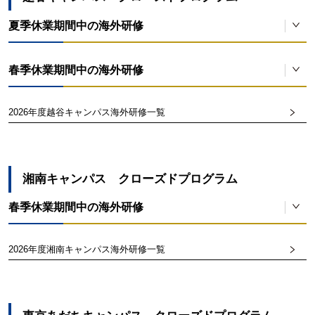
夏季休業期間中の海外研修
シドニー大学日本語教育研修
春季休業期間中の海外研修
対象
研修先
2026年度越谷キャンパス海外研修一覧
アメリカ学校教育研修
文学部
大学院言語文化研究科
オーストラリア
対象
研修先
※諸条件あり
原則として教育学部
米国
湘南キャンパス クローズドプログラム
マギル大学夏期イマージョン・プログラム
春季休業期間中の海外研修
対象
研修先
海外人間科学北欧研修
2026年度湘南キャンパス海外研修一覧
ベトナム文化・産業体験研修
文学部
カナダ
対象
研修先
対象
研修先
原則として人間科学部
フィンランドなど北欧諸国
2年生以上
原則として情報学部
ベトナム
マルタ夏期英語研修
大学院情報学研究科