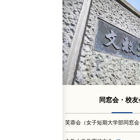
同窓会・校友
芙蓉会（女子短期大学部同窓会