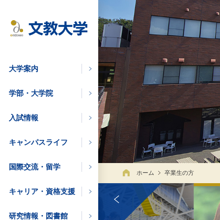
大学案内
学部・大学院
入試情報
キャンパスライフ
学びたい方
国際交流・留学
ホーム
卒業生の方
キャリア・資格支援
の方
研究情報・図書館