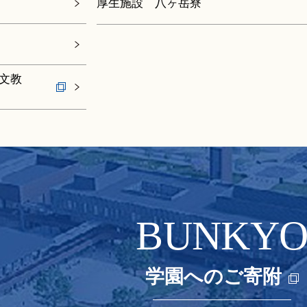
厚生施設 八ヶ岳寮
文教
BUNKY
学園へのご寄附