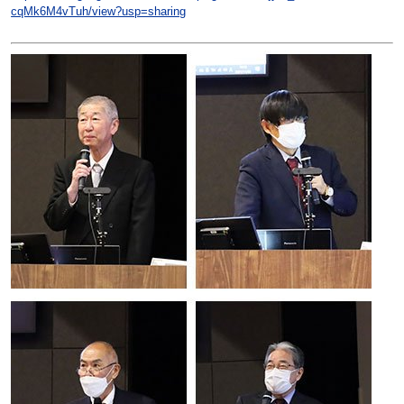
cqMk6M4vTuh/view?usp=sharing