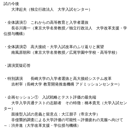
試の今後
大津起夫（独立行政法人 大学入試センター）
・全体講演① これからの高等教育と入学者選抜
長谷川壽一（東京大学名誉教授／独立行政法人 大学改革支援・学
位授与機構）
・全体講演② 高大接続・大学入試改革のふり返りと展望
南風原朝和（東京大学名誉教授／広尾学園中学校・高等学校）
・講演質疑応答
・特別講演 長崎大学の入学者選抜と高大接続システム改革
吉村宰（長崎大学 教育開発推進機構 アドミッションセンター）
・企画セッション① 入試戦略とテスト評価の最先端
大学入学共通テストの志願者 その特徴：橋本貴充（大学入試セン
ター）
面接型入試の意義と留意点：大江朋子（帝京大学）
非侵襲的調査による大学評価の可能性～評価疲れの克服へ向けて
～：渋井進（大学改革支援・学位授与機構）