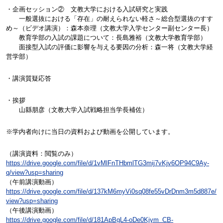
・企画セッション② 文教大学における入試研究と実践
一般選抜における「存在」の耐えられない軽さ～総合型選抜のすす
め～（ビデオ講演）：森本奈理（文教大学入学センター副センター長）
教育学部の入試の課題について：長島雅裕（文教大学教育学部）
面接型入試の評価に影響を与える要因の分析：森一将（文教大学経
営学部）
・講演質疑応答
・挨拶
山縣朋彦（文教大学入試戦略担当学長補佐）
※学内者向けに当日の資料および動画を公開しています。
（講演資料：閲覧のみ）
https://drive.google.com/file/d/1vMlFnTHbmlTG3mij7vKjv6OP94C9Ay-
q/view?usp=sharing
（午前講演動画）
https://drive.google.com/file/d/137kM6myVi0sq08fe55vDrDnm3m5d887e/
view?usp=sharing
（午後講演動画）
https://drive.google.com/file/
d/181ApBgL4-oDe0Kjym_CB-