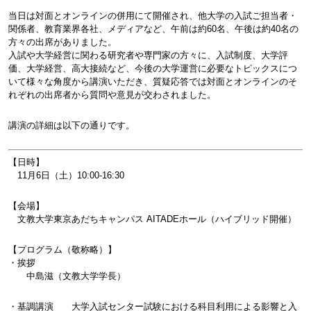
当日は対面とオンラインの併用にて開催され、他大学の入試ご担当者・
関係者、教育業界各社、メディアなど、午前は約
60
名、午後は約
40
名の
方々の出席がありました。
入試や大学経営に関わる研究者や専門家の方々に、入試制度、大学評
価、大学経営、高大接続など、今後の大学運営に必要なトピックスにつ
いて様々な角度から講演いただき、質疑応答では対面とオンラインのそ
れぞれの出席者から質問や意見が交わされました。
講演の詳細は以下の通りです。
【日時】
11
月
6
日（土）
10:00-16:30
【会場】
文教大学東京あだちキャンパス
AITADE
ホール
（ハイブリッド開催）
【プログラム（敬称略）】
・挨拶
中島滋（文教大学学長）
・基調講演 大学入試センター試験における科目利用による影響と入