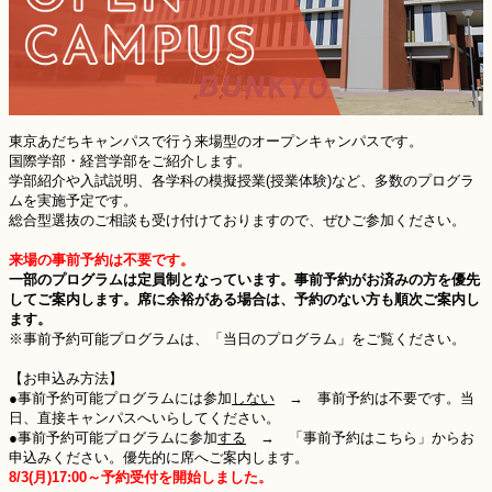
東京あだちキャンパスで行う来場型のオープンキャンパスです。
国際学部・経営学部をご紹介します。
学部紹介や入試説明、各学科の模擬授業(授業体験)など、多数のプログラ
ムを実施予定です。
総合型選抜のご相談も受け付けておりますので、ぜひご参加ください。
来場の事前予約は不要です。
一部のプログラムは定員制となっています。事前予約がお済みの方を優先
してご案内します。席に余裕がある場合は、予約のない方も順次ご案内し
ます。
※事前予約可能プログラムは、「当日のプログラム」をご覧ください。
【お申込み方法】
●事前予約可能プログラムには参加
しない
→ 事前予約は不要です。当
日、直接キャンパスへいらしてください。
●事前予約可能プログラムに参加
する
→ 「事前予約はこちら」からお
申込みください。優先的に席へご案内します。
8/3(月)17:00～予約受付を開始しました。