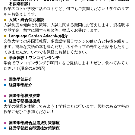
る個別相談）
授業のコトや学校生活のコトなど、何でもご質問ください！学生のリア
ルをお答えします。
入試・総合個別相談
入試制度や傾向と対策等、入試に関する疑問にお答えします。資格取得
や奨学金、留学に関する相談等、幅広くお受けします。
Language Garden Adachiの紹介
文教大学での外国語教育、多言語学習ラウンジの使い方と特徴を紹介し
ます。簡単な英語の本を読んだり、ネイティブの先生と会話をしたりし
てみませんか。いつでも気軽にお越しください。
学食体験！ワンコインランチ
学食でワンコインランチ(100円）をご提供します！ぜひ、食べてみてく
ださい！(現金のみ対応)
国際学部紹介
経営学部紹介
国際学部模擬授業
経営学部模擬授業
大学の授業を体験してみよう！学科ごとに行います。興味のある学科の
授業にぜひご参加ください！
国際学部総合型選抜対策講座
経営学部総合型選抜対策講座