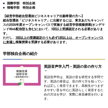
国際学部 特別企画
情報学部 特別企画
【経営学部総合型選抜ビジネスキャリア出願希望の方へ】
総合型選抜「ビジネスキャリア」に出願するには、東京あだちキャンパ
スの2026年度オープンキャンパスで実施する経営学部模擬授業(オンデマ
ンドWeb配信型も含む)において、3回以上受講認定される必要がありま
す。
ただし、
3回以上の受講認定のうち必ず1回以上は、オープンキャンパス
に来場し
模擬授業を受講する必要があります。
学部独自企画の紹介
英語音声学入門－英語の音の作り方
－
英語音声学は、英語の音を研究する学問で
す。英語の発音は、音の作り方を知ってい
れば正しく発音できます。高校生がつまず
きやすい音を中心に英語らしく発音するた
めの方法を学び、実際に発音練習を行いま
す。