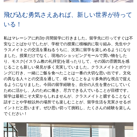
飛び込む勇気さえあれば、新しい世界が待って
いる！
私はマレーシアに約3か月間留学に行きました。留学先に行ってすぐは不
安なことばかりでしたが、学校での授業に積極的に取り組み、先生やク
ラスメイトとの交流を重ねるうちに、次第に留学を楽しめるようになり
ました。授業だけでなく、現地のショッピングモールで買い物をした
り、モスク(イスラム教の礼拝堂)を巡ったりして、その国の雰囲気を感
じることも新しい発見が多く充実していました。クラスメイトとボウリ
ングに行き、一緒にご飯を食べたことは一番の大切な思い出です。文化
の異なる人々との交流を通して、様々なことをより多角的な視点で捉え
るようになりました。今回の留学経験を、自分の人生を豊かにしていく
ために活かし、人のために働き、尽力できる人でいることが目標です。
留学は最初こそ大変かもしれませんが、クラスメイトと臆することなく
話すことや学校以外の場所でも楽しむことが、留学生活を充実させるポ
イントだと思います。ぜひ思い切って挑戦し、たくさんの経験を楽しん
でください！