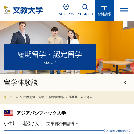
ACCESS
SEARCH
資料請求
短期留学・認定留学
Abroad
留学体験談
ホーム
国際交流・留学
留学体験談
小生川 花澄さん
アジアパシフィック大学
小生川 花澄さん
／
文学部外国語学科