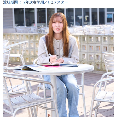
渡航期間 ： 2年次春学期／1セメスター