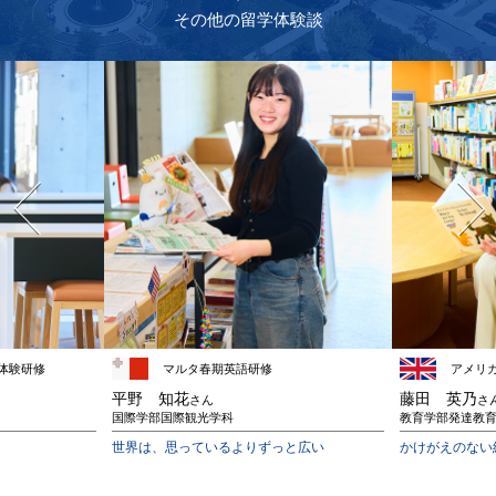
その他の留学体験談
体験研修
マルタ春期英語研修
アメリ
平野 知花
藤田 英乃
さん
さ
国際学部国際観光学科
教育学部発達教
世界は、思っているよりずっと広い
かけがえのない