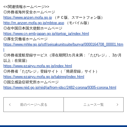
<<関連情報ホームページ>>
◎外務省海外安全ホームページ
https://www.anzen.mofa.go.jp
（ＰＣ版、スマートフォン版）
http://m.anzen.mofa.go.jp/mbtop.asp
（モバイル版）
◎在中国日本国大使館ホームページ
https://www.cn.emb-japan.go.jp/itprtop_ja/index.html
◎厚生労働省ホームページ
https://www.mhlw.go.jp/stf/seisakunitsuite/bunya/0000164708_00001.htm
l
◎外務省渡航登録サービス（滞在期間3カ月未満：「たびレジ」、3か月
以上：在留届）
https://www.ezairyu.mofa.go.jp/index.html
◎外務省「たびレジ」登録サイト（「簡易登録」サイト）
https://www.ezairyu.mofa.go.jp/tabireg/index.html
◎国立感染症研究所ホームページ
https://www.niid.go.jp/niid/ja/from-idsc/2482-corona/9305-corona.html
前のページへ戻る
ニュース一覧