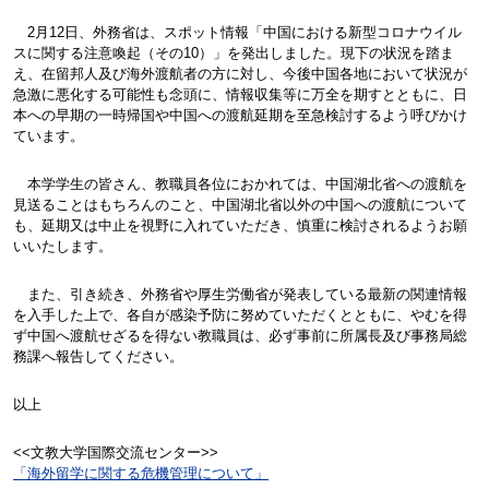
2月12日、外務省は、スポット情報「中国における新型コロナウイル
スに関する注意喚起（その10）」を発出しました。現下の状況を踏ま
え、在留邦人及び海外渡航者の方に対し、今後中国各地において状況が
急激に悪化する可能性も念頭に、情報収集等に万全を期すとともに、日
本への早期の一時帰国や中国への渡航延期を至急検討するよう呼びかけ
ています。
本学学生の皆さん、教職員各位におかれては、中国湖北省への渡航を
見送ることはもちろんのこと、中国湖北省以外の中国への渡航について
も、延期又は中止を視野に入れていただき、慎重に検討されるようお願
いいたします。
また、引き続き、外務省や厚生労働省が発表している最新の関連情報
を入手した上で、各自が感染予防に努めていただくとともに、やむを得
ず中国へ渡航せざるを得ない教職員は、必ず事前に所属長及び事務局総
務課へ報告してください。
以上
<<文教大学国際交流センター>>
「海外留学に関する危機管理について」