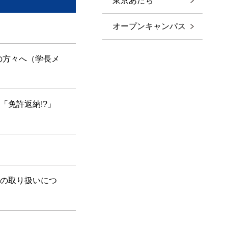
東京あだち
オープンキャンパス
の方々へ（学長メ
「免許返納!?」
務の取り扱いにつ