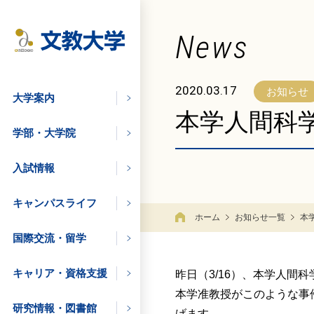
News
2020.03.17
お知らせ
大学案内
本学人間科
学部・大学院
入試情報
学びたい方
キャンパスライフ
ホーム
お知らせ一覧
本
の方
国際交流・留学
キャリア・資格支援
昨日（3/16）、本学人
の方
本学准教授がこのような事
研究情報・図書館
げます。