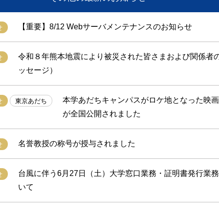
【重要】8/12 Webサーバメンテナンスのお知らせ
せ
令和８年熊本地震により被災された皆さまおよび関係者
せ
ッセージ）
本学あだちキャンパスがロケ地となった映画
せ
東京あだち
が全国公開されました
名誉教授の称号が授与されました
せ
台風に伴う6月27日（土）大学窓口業務・証明書発行業
せ
いて