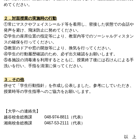
めてください。
２．対面授業の実施時の行動
①常にマスクやフェイスシールド等を着用し、密接した状態での会話や
発声を避け、飛沫防止に努めてください。
②学生の座席位置の指定等により、教室内等でのソーシャルディスタン
スの確保を行ってください。
③教室のドアや窓の開放等により、換気を行ってください。
④学生の行動履歴確認のため、必ず出欠確認をお願いします。
⑤各施設の消毒液を利用するとともに、授業終了後には石けんによる手
洗いを行い、手指を清潔に保ってください。
３．その他
併せて「学生行動指針」を作成し公表しました。参考にしていただき、
授業時等の学生指導へのご協力をお願いします。
【大学への連絡先】
越谷校舎総務課 048-974-8811（代表）
湘南校舎総務課 0467-53-2111（代表）
以 上