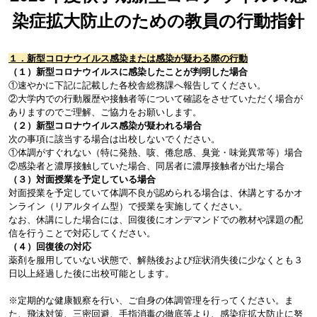
染症拡大防止のための教員の行動指針
１．新型コロナウイルス感染または感染が疑わる際の行動
（１）新型コロナウイルスに感染したことが判明した場合
①速やかに下記に記載した各校舎総務課へ報告してください。
②大学内での行動履歴や接触者等について確認をさせていただく場合が
ありますのでご理解、ご協力をお願いします。
（２）新型コロナウイルス感染が疑われる場合
次の事項に該当する場合は出校しないでください。
①体調がすぐれない（特に発熱、咳、倦怠感、臭覚・味覚異常等）場合
②感染者と濃厚接触していた場合、同居者に濃厚接触者が出た場合
（３）対面授業を予定している場合
対面授業を予定していて体調不良が認められる場合は、休講とするかオ
ンライン（リアルタイム型）で授業を実施してください。
なお、休講にした場合には、回復後にオンデマンドでの教材や課題の配
信を行うことで対応してください。
（４）回復後の対応
薬剤を服用していない状態で、解熱後および症状消失後に少なくとも３
日以上経過した後に出校可能とします。
※定期的な健康観察を行い、ご自身の体調管理を行ってください。ま
た、飛沫対策、三密回避、手指消毒の徹底等より、感染症拡大防止に努