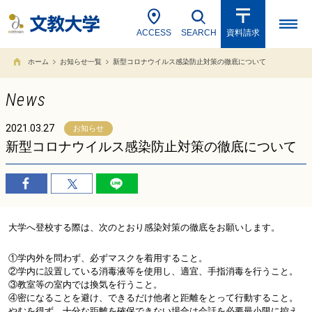
ACCESS
SEARCH
資料請求
ホーム
お知らせ一覧
新型コロナウイルス感染防止対策の徹底について
News
2021.03.27
お知らせ
新型コロナウイルス感染防止対策の徹底について
大学へ登校する際は、次のとおり感染対策の徹底をお願いします。
①学内外を問わず、必ずマスクを着用すること。
②学内に設置している消毒液等を使用し、適宜、手指消毒を行うこと。
③教室等の室内では換気を行うこと。
④密になることを避け、できるだけ他者と距離をとって行動すること。
やむを得ず、十分な距離を確保できない場合は会話を必要最小限に控え