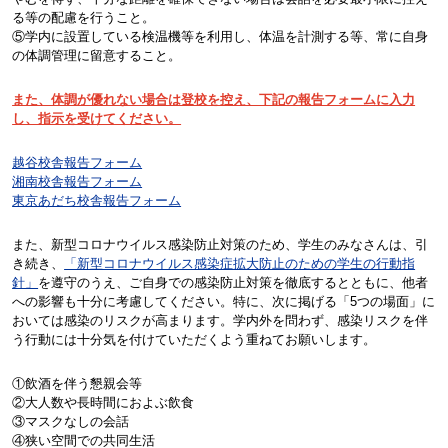
る等の配慮を行うこと。
⑤学内に設置している検温機等を利用し、体温を計測する等、常に自身
の体調管理に留意すること。
また、体調が優れない場合は登校を控え、下記の報告フォームに入力
し、指示を受けてください。
越谷校舎報告フォーム
湘南校舎報告フォーム
東京あだち校舎報告フォーム
また、新型コロナウイルス感染防止対策のため、学生のみなさんは、引
き続き、
「新型コロナウイルス感染症拡大防止のための学生の行動指
針」
を遵守のうえ、ご自身での感染防止対策を徹底するとともに、他者
への影響も十分に考慮してください。特に、次に掲げる「5つの場面」に
おいては感染のリスクが高まります。学内外を問わず、感染リスクを伴
う行動には十分気を付けていただくよう重ねてお願いします。
①飲酒を伴う懇親会等
②大人数や長時間におよぶ飲食
③マスクなしの会話
④狭い空間での共同生活